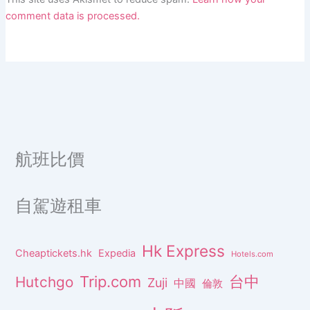
comment data is processed.
航班比價
自駕遊租車
Hk Express
Cheaptickets.hk
Expedia
Hotels.com
Trip.com
台中
Hutchgo
Zuji
中國
倫敦