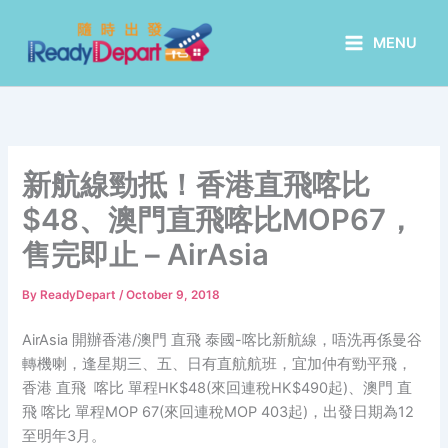
Skip
to
MENU
content
新航線勁抵！香港直飛喀比
$48、澳門直飛喀比MOP67，
售完即止 – AirAsia
By
ReadyDepart
/
October 9, 2018
AirAsia 開辦香港/澳門 直飛 泰國-喀比新航線，唔洗再係曼谷
轉機喇，逢星期三、五、日有直航航班，宜加仲有勁平飛，
香港 直飛 喀比 單程HK$48(來回連稅HK$490起)、澳門 直
飛 喀比 單程MOP 67(來回連稅MOP 403起)，出發日期為12
至明年3月。