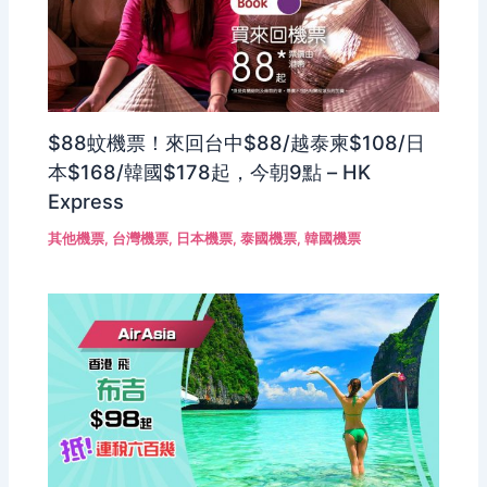
$88蚊機票！來回台中$88/越泰柬$108/日
本$168/韓國$178起，今朝9點 – HK
Express
其他機票
,
台灣機票
,
日本機票
,
泰國機票
,
韓國機票