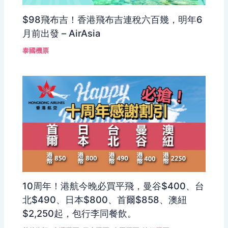
$98飛布吉！香港飛布吉連稅六百幾，明年6
月前出發 – AirAsia
泰國機票
10周年！港航今晚必買平飛，曼谷$400、台
北$490、日本$800、首爾$858、澳紐
$2,250起，包行李同餐飲。