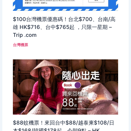
$100台灣機票優惠碼！台北$700、台南/高
雄 HK$716、台中$765起 ，只限一星期 –
Trip .com
台灣機票
$88蚊機票！來回台中$88/越泰柬$108/日
本$168/韓國$178起，今朝9點 – HK