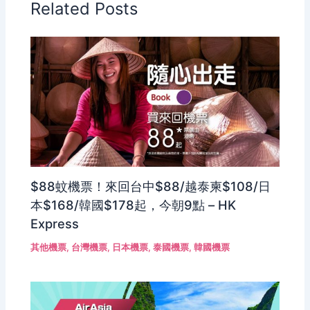
Related Posts
$88蚊機票！來回台中$88/越泰柬$108/日
本$168/韓國$178起，今朝9點 – HK
Express
其他機票
,
台灣機票
,
日本機票
,
泰國機票
,
韓國機票