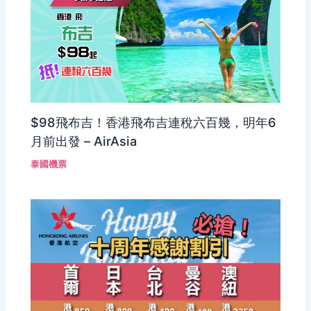
$98飛布吉！香港飛布吉連稅六百幾，明年6
月前出發 – AirAsia
泰國機票