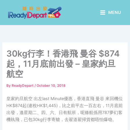
Skip
to
MENU
content
30kg行李！香港飛 曼谷 $874
起，11月底前出發 – 皇家約旦
航空
By
ReadyDepart
/
October 10, 2018
皇家約旦航空 出左last Minute優惠，香港直飛 曼谷 來回機位
HK$874起(連稅HK$1,445)，比之前平左一百左右，11月底前
出發，逢星期二、四、六、日有航班，呢條航係用787夢幻客
機執飛，已包30kg行李寄艙，去翟道翟掃貨都唔怕爆喼。