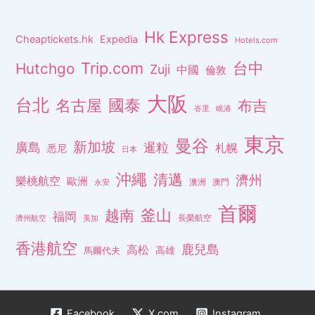
Hk Express
Cheaptickets.hk
Expedia
Hotels.com
Trip.com
台中
Hutchgo
Zuji
中國
倫敦
大阪
台北
名古屋
國泰
布吉
峇里
峴港
東京
曼谷
新加坡
廣島
暹粒
札幌
悉尼
日本
沖繩
清邁
濟州
樂桃航空
歐洲
澳洲
澳門
永安
首爾
釜山
越南
福岡
長榮航空
濟州航空
美加
香港航空
鹿兒島
高松
高雄
馬爾代夫
Facebook
X.com
Instagram