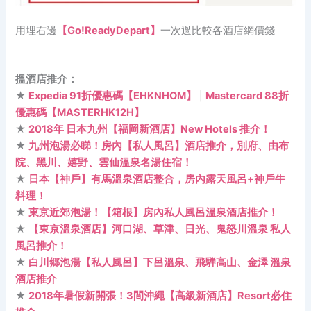
用埋右邊
【Go!ReadyDepart】
一次過比較各酒店網價錢
搵酒店推介：
★
Expedia 91折優惠碼【EHKNHOM】
|
Mastercard 88折
優惠碼【MASTERHK12H】
★
2018年 日本九州【福岡新酒店】New Hotels 推介！
★
九州泡湯必睇！房內【私人風呂】酒店推介，別府、由布
院、黑川、嬉野、雲仙溫泉名湯住宿！
★
日本【神戶】有馬溫泉酒店整合，房內露天風呂+神戶牛
料理！
★
東京近郊泡湯！【箱根】房內私人風呂溫泉酒店推介！
★
【東京溫泉酒店】河口湖、草津、日光、鬼怒川溫泉 私人
風呂推介！
★
白川郷泡湯【私人風呂】下呂溫泉、飛騨高山、金澤 溫泉
酒店推介
★
2018年暑假新開張！3間沖繩【高級新酒店】Resort必住