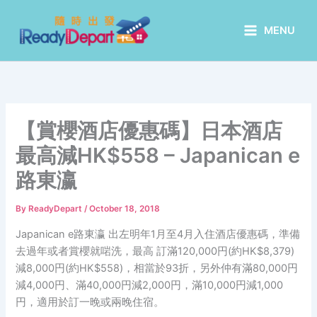
Skip
to
MENU
content
【賞櫻酒店優惠碼】日本酒店
最高減HK$558 – Japanican e
路東瀛
By
ReadyDepart
/
October 18, 2018
Japanican e路東瀛 出左明年1月至4月入住酒店優惠碼，準備
去過年或者賞櫻就啱洗，最高 訂滿120,000円(約HK$8,379)
減8,000円(約HK$558)，相當於93折，另外仲有滿80,000円
減4,000円、滿40,000円減2,000円，滿10,000円減1,000
円，適用於訂一晚或兩晚住宿。