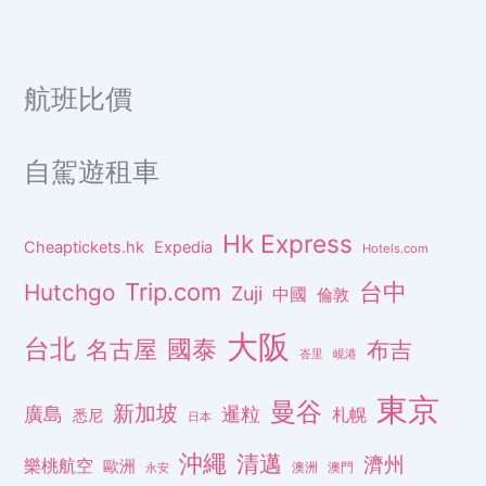
航班比價
自駕遊租車
Hk Express
Cheaptickets.hk
Expedia
Hotels.com
Trip.com
台中
Hutchgo
Zuji
中國
倫敦
大阪
台北
名古屋
國泰
布吉
峇里
峴港
東京
曼谷
新加坡
廣島
暹粒
札幌
悉尼
日本
沖繩
清邁
濟州
樂桃航空
歐洲
澳洲
澳門
永安