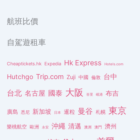
航班比價
自駕遊租車
Hk Express
Cheaptickets.hk
Expedia
Hotels.com
Trip.com
台中
Hutchgo
Zuji
中國
倫敦
大阪
台北
名古屋
國泰
布吉
峇里
峴港
東京
曼谷
新加坡
廣島
暹粒
札幌
悉尼
日本
沖繩
清邁
濟州
樂桃航空
歐洲
澳洲
澳門
永安