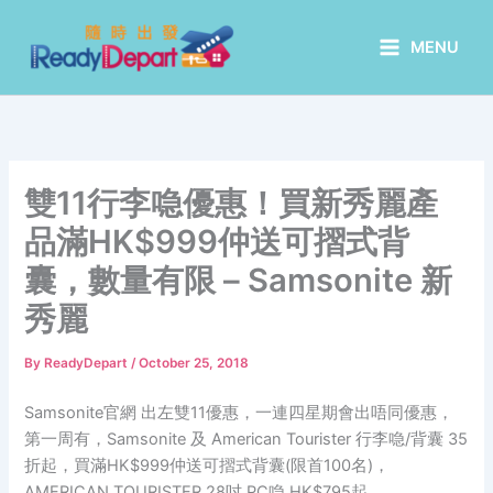
Skip
to
MENU
content
雙11行李喼優惠！買新秀麗產
品滿HK$999仲送可摺式背
囊，數量有限 – Samsonite 新
秀麗
By
ReadyDepart
/
October 25, 2018
Samsonite官網 出左雙11優惠，一連四星期會出唔同優惠，
第一周有，Samsonite 及 American Tourister 行李喼/背囊 35
折起，買滿HK$999仲送可摺式背囊(限首100名)，
AMERICAN TOURISTER 28吋 PC喼 HK$795起、