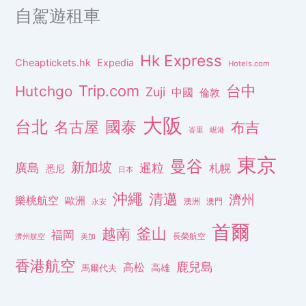
自駕遊租車
Hk Express
Cheaptickets.hk
Expedia
Hotels.com
Trip.com
台中
Hutchgo
Zuji
中國
倫敦
大阪
台北
名古屋
國泰
布吉
峇里
峴港
東京
曼谷
新加坡
廣島
暹粒
札幌
悉尼
日本
沖繩
清邁
濟州
樂桃航空
歐洲
澳洲
澳門
永安
首爾
釜山
越南
福岡
長榮航空
濟州航空
美加
香港航空
鹿兒島
高松
高雄
馬爾代夫