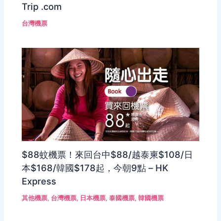
Trip .com
台灣機票
$88蚊機票！來回台中$88/越泰柬$108/日
本$168/韓國$178起，今朝9點 – HK
Express
其他機票
,
台灣機票
,
日本機票
,
泰國機票
,
韓國機票