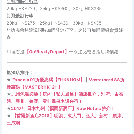
訂飛同時訂行李
20kg HK$229、25kg HK$360、30kg HK$365
訂飛後訂行李
20kg HK$275、25kg HK$430、30kg HK$435
**搶機票時建議同時加購託運行李，之後再加購價錢會貴好
多
用埋右邊
【Go!ReadyDepart】
一次過比較各酒店網價錢
搵酒店推介：
★
Expedia 91折優惠碼【EHKNHOM】
|
Mastercard 88折
優惠碼【MASTERHK12H】
★
九州泡湯必睇！房內【私人風呂】酒店推介，別府、由布
院、黑川、嬉野、雲仙溫泉名湯住宿！
★
2017年 日本九州【福岡新酒店】New Hotels 推介！
★
【首爾新酒店2018】明洞、東大門、弘大、新村、廣津、
三成洞