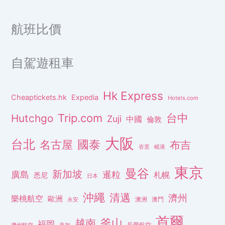
航班比價
自駕遊租車
Hk Express
Cheaptickets.hk
Expedia
Hotels.com
Trip.com
台中
Hutchgo
Zuji
中國
倫敦
大阪
台北
名古屋
國泰
布吉
峇里
峴港
東京
曼谷
新加坡
廣島
暹粒
札幌
悉尼
日本
沖繩
清邁
濟州
樂桃航空
歐洲
澳洲
澳門
永安
首爾
釜山
越南
福岡
長榮航空