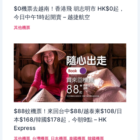
$0機票去越南！香港飛 胡志明市 HK$0起，
今日中午1時起開賣 – 越捷航空
其他機票
$88蚊機票！來回台中$88/越泰柬$108/日
本$168/韓國$178起，今朝9點 – HK
Express
其他機票
,
台灣機票
,
日本機票
,
泰國機票
,
韓國機票