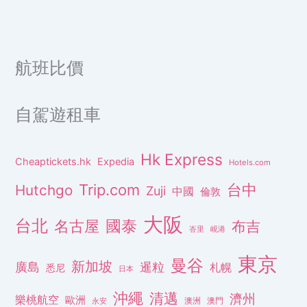
航班比價
自駕遊租車
Hk Express
Cheaptickets.hk
Expedia
Hotels.com
Trip.com
台中
Hutchgo
Zuji
中國
倫敦
大阪
台北
名古屋
國泰
布吉
峇里
峴港
東京
曼谷
新加坡
廣島
暹粒
札幌
悉尼
日本
沖繩
清邁
濟州
樂桃航空
歐洲
澳洲
澳門
永安