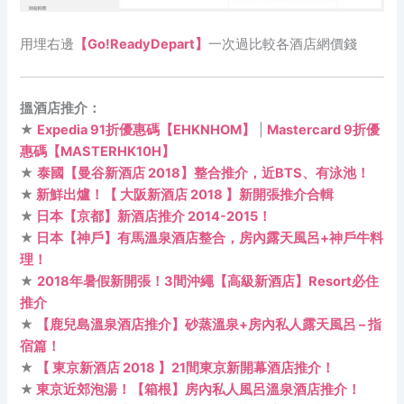
用埋右邊
【Go!ReadyDepart】
一次過比較各酒店網價錢
搵酒店推介：
★
Expedia 91折優惠碼【EHKNHOM】
|
Mastercard 9折優
惠碼【MASTERHK10H】
★
泰國【曼谷新酒店 2018】整合推介，近BTS、有泳池！
★
新鮮出爐！【 大阪新酒店 2018 】新開張推介合輯
★
日本【京都】新酒店推介 2014-2015！
★
日本【神戶】有馬溫泉酒店整合，房內露天風呂+神戶牛料
理！
★
2018年暑假新開張！3間沖繩【高級新酒店】Resort必住
推介
★
【鹿兒島溫泉酒店推介】砂蒸溫泉+房內私人露天風呂 – 指
宿篇！
★
【 東京新酒店 2018 】21間東京新開幕酒店推介！
★
東京近郊泡湯！【箱根】房內私人風呂溫泉酒店推介！