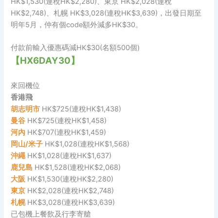
HK$1,530(連稅HK$2,280)、東京 HK$2,028(連稅
HK$2,748)、札幌 HK$3,028(連稅HK$3,639)，出發日期至
明年5月，仲有個code額外減多HK$30。
付款前輸入優惠碼減HK$30(名額500個)
【HX6DAY30】
來回機位
香港飛
胡志明市
HK$725(連稅HK$1,438)
曼谷
HK$725(連稅HK$1,458)
河內
HK$707(連稅HK$1,459)
岡山/米子
HK$1,028(連稅HK$1,568)
沖繩
HK$1,028(連稅HK$1,637)
鹿兒島
HK$1,528(連稅HK$2,068)
大阪
HK$1,530(連稅HK$2,280)
東京
HK$2,028(連稅HK$2,748)
札幌
HK$3,028(連稅HK$3,639)
已包機上餐飲及行李寄艙