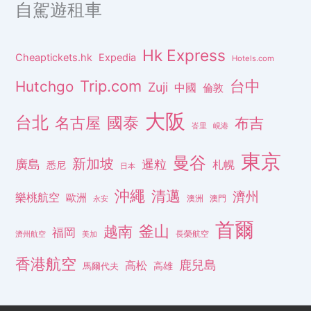
自駕遊租車
Hk Express
Cheaptickets.hk
Expedia
Hotels.com
Trip.com
台中
Hutchgo
Zuji
中國
倫敦
大阪
台北
名古屋
國泰
布吉
峇里
峴港
東京
曼谷
新加坡
廣島
暹粒
札幌
悉尼
日本
沖繩
清邁
濟州
樂桃航空
歐洲
澳洲
澳門
永安
首爾
釜山
越南
福岡
長榮航空
濟州航空
美加
香港航空
鹿兒島
高松
高雄
馬爾代夫