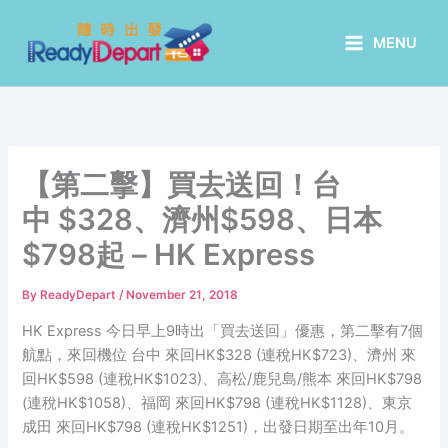
Skip
to
MENU
content
【第二擊】買去送回！台
中 $328、濟州$598、日本
$798起 – HK Express
By
ReadyDepart
/
November 21, 2018
HK Express 今日早上9時出「買去送回」優惠，第二擊有7個
航點，來回機位 台中 來回HK$328 (連稅HK$723)、濟州 來
回HK$598 (連稅HK$1023)、高松/鹿兒島/熊本 來回HK$798
(連稅HK$1058)、福岡 來回HK$798 (連稅HK$1128)、東京
成田 來回HK$798 (連稅HK$1251)，出發日期至出年10月。