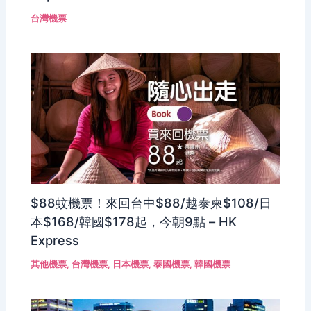
台灣機票
$88蚊機票！來回台中$88/越泰柬$108/日
本$168/韓國$178起，今朝9點 – HK
Express
其他機票
,
台灣機票
,
日本機票
,
泰國機票
,
韓國機票