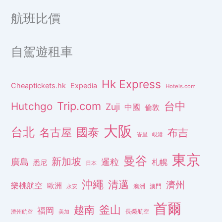
航班比價
自駕遊租車
Hk Express
Cheaptickets.hk
Expedia
Hotels.com
Trip.com
台中
Hutchgo
Zuji
中國
倫敦
大阪
台北
名古屋
國泰
布吉
峇里
峴港
東京
曼谷
新加坡
廣島
暹粒
札幌
悉尼
日本
沖繩
清邁
濟州
樂桃航空
歐洲
澳洲
澳門
永安
首爾
釜山
越南
福岡
長榮航空
濟州航空
美加