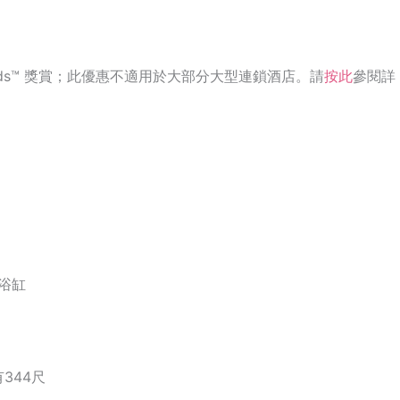
ards™ 獎賞；此優惠不適用於大部分大型連鎖酒店。請
按此
參閱詳
浴缸
有344尺