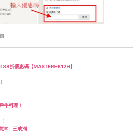
錢
ard 88折優惠碼【MASTERHK12H】
！
戶牛料理！
6！
廣津、三成洞