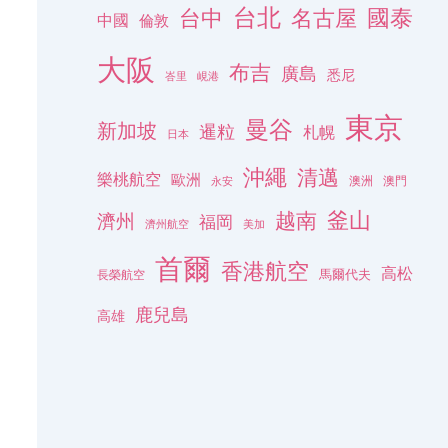
台北
名古屋
國泰
台中
中國
倫敦
大阪
布吉
廣島
悉尼
峇里
峴港
東京
曼谷
新加坡
暹粒
札幌
日本
沖繩
清邁
樂桃航空
歐洲
澳洲
澳門
永安
釜山
越南
濟州
福岡
濟州航空
美加
首爾
香港航空
高松
長榮航空
馬爾代夫
鹿兒島
高雄