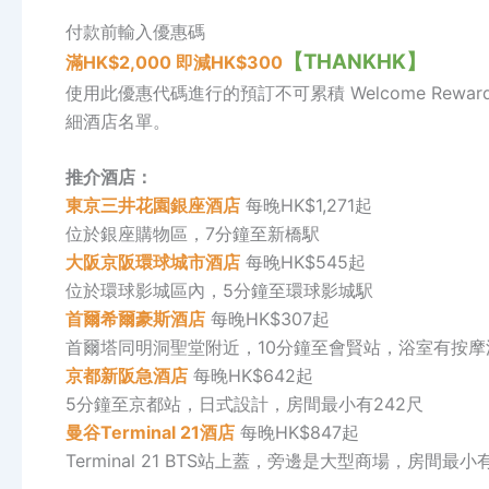
付款前輸入優惠碼
【THANKHK】
滿HK$2,000 即減HK$300
使用此優惠代碼進行的預訂不可累積 Welcome Rew
細酒店名單。
推介酒店：
東京三井花園銀座酒店
每晚HK$1,271起
位於銀座購物區，7分鐘至新橋駅
大阪京阪環球城市酒店
每晚HK$545起
位於環球影城區內，5分鐘至環球影城駅
首爾希爾豪斯酒店
每晚HK$307起
首爾塔同明洞聖堂附近，10分鐘至會賢站，浴室有按摩
京都新阪急酒店
每晚HK$642起
5分鐘至京都站，日式設計，房間最小有242尺
曼谷Terminal 21酒店
每晚HK$847起
Terminal 21 BTS站上蓋，旁邊是大型商場，房間最小