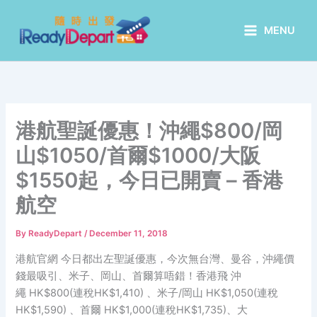
Skip
to
MENU
content
港航聖誕優惠！沖繩$800/岡
山$1050/首爾$1000/大阪
$1550起，今日已開賣 – 香港
航空
By
ReadyDepart
/
December 11, 2018
港航官網 今日都出左聖誕優惠，今次無台灣、曼谷，沖繩價
錢最吸引、米子、岡山、首爾算唔錯！香港飛 沖
繩 HK$800(連稅HK$1,410) 、米子/岡山 HK$1,050(連稅
HK$1,590) 、首爾 HK$1,000(連稅HK$1,735)、大