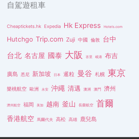
自駕遊租車
Hk Express
Cheaptickets.hk
Expedia
Hotels.com
Trip.com
台中
Hutchgo
Zuji
中國
倫敦
大阪
台北
名古屋
國泰
布吉
峇里
峴港
東京
曼谷
新加坡
廣島
暹粒
札幌
悉尼
日本
沖繩
清邁
濟州
樂桃航空
歐洲
澳洲
澳門
永安
首爾
釜山
越南
福岡
長榮航空
濟州航空
美加
香港航空
鹿兒島
高松
高雄
馬爾代夫