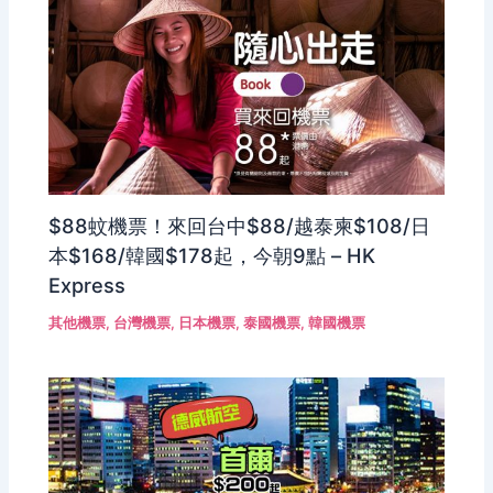
$88蚊機票！來回台中$88/越泰柬$108/日
本$168/韓國$178起，今朝9點 – HK
Express
其他機票
,
台灣機票
,
日本機票
,
泰國機票
,
韓國機票