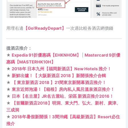
用埋右邊
【Go!ReadyDepart】
一次過比較各酒店網價錢
搵酒店推介：
★
Expedia 91折優惠碼【EHKNHOM】
|
Mastercard 9折優
惠碼【MASTERHK10H】
★
2018年 日本九州【福岡新酒店】New Hotels 推介！
★
新鮮出爐！【 大阪新酒店 2018 】新開張推介合輯
★
【 東京新酒店 2018 】21間東京新開幕酒店推介！
★
東京近郊泡湯！【箱根】房內私人風呂溫泉酒店推介！
★
日本【名古屋】JR名古屋站、栄區 新酒店推介2016！
★
【首爾新酒店2018】明洞、東大門、弘大、新村、廣津、
三成洞
★
2018年暑假新開張！3間沖繩【高級新酒店】Resort必住
推介