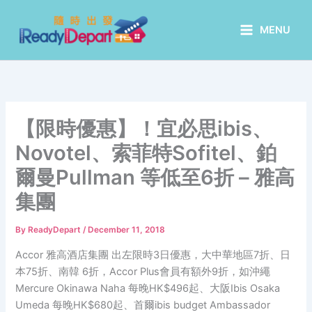
Skip
to
MENU
content
【限時優惠】！宜必思ibis、
Novotel、索菲特Sofitel、鉑
爾曼Pullman 等低至6折 – 雅高
集團
By
ReadyDepart
/
December 11, 2018
Accor 雅高酒店集團 出左限時3日優惠，大中華地區7折、日
本75折、南韓 6折，Accor Plus會員有額外9折，如沖繩
Mercure Okinawa Naha 每晚HK$496起、大阪Ibis Osaka
Umeda 每晚HK$680起、首爾ibis budget Ambassador