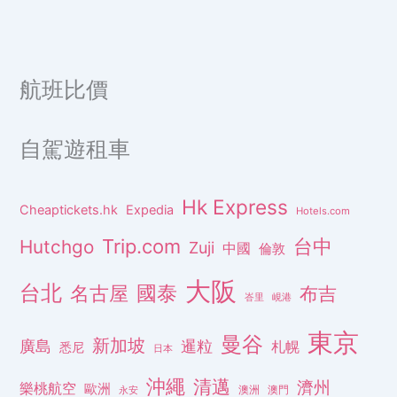
航班比價
自駕遊租車
Hk Express
Cheaptickets.hk
Expedia
Hotels.com
Trip.com
台中
Hutchgo
Zuji
中國
倫敦
大阪
台北
名古屋
國泰
布吉
峇里
峴港
東京
曼谷
新加坡
廣島
暹粒
札幌
悉尼
日本
沖繩
清邁
濟州
樂桃航空
歐洲
澳洲
澳門
永安