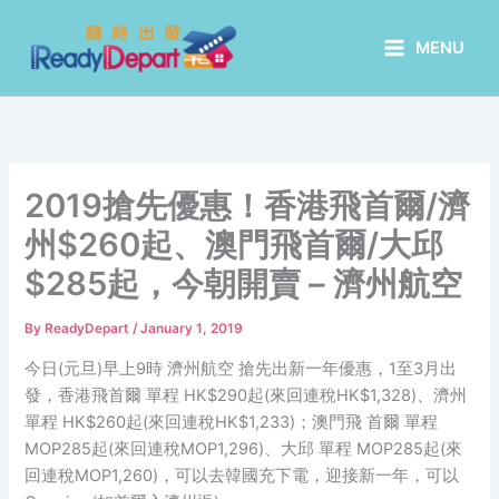
Skip
to
MENU
content
2019搶先優惠！香港飛首爾/濟
州$260起、澳門飛首爾/大邱
$285起，今朝開賣 – 濟州航空
By
ReadyDepart
/
January 1, 2019
今日(元旦)早上9時 濟州航空 搶先出新一年優惠，1至3月出
發，香港飛首爾 單程 HK$290起(來回連稅HK$1,328)、濟州
單程 HK$260起(來回連稅HK$1,233)；澳門飛 首爾 單程
MOP285起(來回連稅MOP1,296)、大邱 單程 MOP285起(來
回連稅MOP1,260)，可以去韓國充下電，迎接新一年，可以