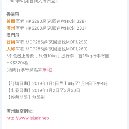
Openjaw(如首爾入濟州返)。
香港飛
首爾
單程 HK$290起(來回連稅HK$1,328)
濟州
單程 HK$260起(來回連稅HK$1,233)
澳門飛
首爾
單程 MOP285起(來回連稅MOP1,296)
大邱
單程 MOP285起(來回連稅MOP1,260)
*不包機上餐飲，只包10kg手提行李，首15kg行李寄艙
HK$320/程
(唔夠行李寄艙點算
按此
)
【訂購日期】2019年1月1日早上9時至1月9日下午4時
【出發日期】2019年1月2日至3月30日
【停留期限】無限制
濟州航空網址:
http://www.jejuair.net/