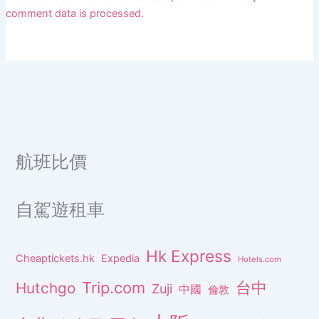
comment data is processed.
航班比價
自駕遊租車
Hk Express
Cheaptickets.hk
Expedia
Hotels.com
Trip.com
台中
Hutchgo
Zuji
中國
倫敦