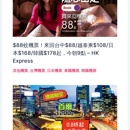
$88蚊機票！來回台中$88/越泰柬$108/日
本$168/韓國$178起，今朝9點 – HK
Express
其他機票
,
台灣機票
,
日本機票
,
泰國機票
,
韓國機票