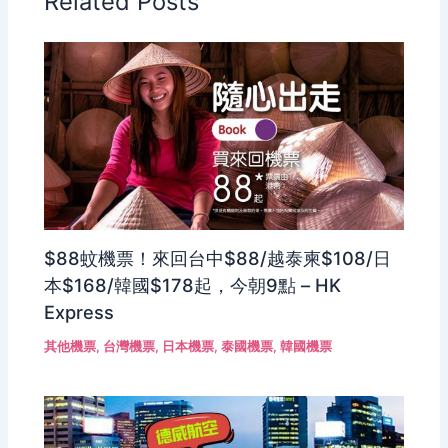
Related Posts
$88蚊機票！來回台中$88/越泰柬$108/日
本$168/韓國$178起，今朝9點 – HK
Express
其他機票
,
台灣機票
,
日本機票
,
泰國機票
,
韓國機票