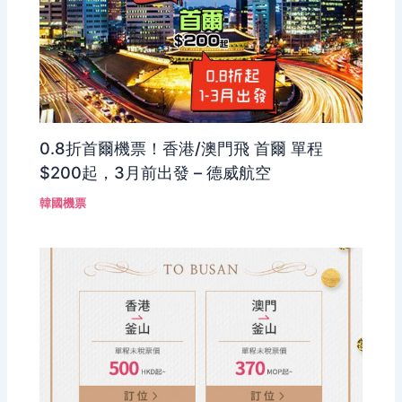
0.8折首爾機票！香港/澳門飛 首爾 單程
$200起，3月前出發 – 德威航空
韓國機票