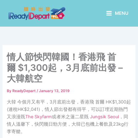
Skip
to
MENU
content
情人節怏閃韓國！香港飛 首
爾 $1,300起，3月底前出發 –
大韓航空
By
ReadyDepart
/
January 13, 2019
大韓 今個月又有平，3月底前出發，香港飛 首爾 HK$1,300起
(連稅HK$2,041)，情人節出發都有得平，可以訂埋近期熱門
又浪漫既
The Skyfarm
或者米之蓮二星既
Jungsik Seoul
，同
情人溫馨下，快閃幾日勁方便，大韓已包機上餐飲及23kg行
李寄艙。