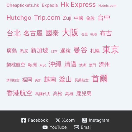
Hk Express
Cheaptickets.hk
Expedia
Hotels.com
Trip.com
台中
Hutchgo
Zuji
中國
倫敦
大阪
台北
名古屋
國泰
布吉
峇里
峴港
東京
曼谷
新加坡
廣島
暹粒
札幌
悉尼
日本
沖繩
清邁
濟州
樂桃航空
歐洲
澳洲
澳門
永安
首爾
釜山
越南
福岡
長榮航空
濟州航空
美加
香港航空
鹿兒島
高松
高雄
馬爾代夫
Facebook
X.com
Instagram
YouTube
Email