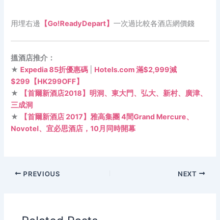
用埋右邊
【Go!ReadyDepart】
一次過比較各酒店網價錢
搵酒店推介：
★
Expedia 85折優惠碼
|
Hotels.com 滿$2,999減
$299【HK299OFF】
★
【首爾新酒店2018】明洞、東大門、弘大、新村、廣津、
三成洞
★
【首爾新酒店 2017】雅高集團 4間Grand Mercure、
Novotel、宜必思酒店，10月同時開幕
PREVIOUS
NEXT