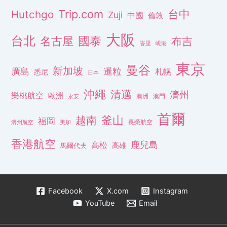
Trip.com
台中
Hutchgo
Zuji
中國
倫敦
大阪
台北
名古屋
國泰
布吉
峇里
峴港
東京
曼谷
新加坡
廣島
暹粒
札幌
悉尼
日本
沖繩
清邁
濟州
樂桃航空
歐洲
澳洲
澳門
永安
首爾
釜山
越南
福岡
長榮航空
濟州航空
美加
香港航空
鹿兒島
高松
高雄
馬爾代夫
Facebook
X.com
Instagram
YouTube
Email