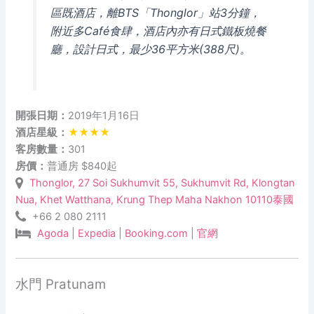
區既酒店，離BTS「Thonglor」站3分鐘，
附近多Café食肆，酒店內亦有日式鐵板燒餐
廳，設計日式，最少36平方米(388尺)。
開張日期：
2019年1月16日
酒店星級：
★★★★
客房數量：
301
房價：
普通房 $840起
Thonglor, 27 Soi Sukhumvit 55, Sukhumvit Rd, Klongtan
Nua, Khet Watthana, Krung Thep Maha Nakhon 10110泰國
+66 2 080 2111
Agoda
|
Expedia
|
Booking.com
|
官網
水門 Pratunam