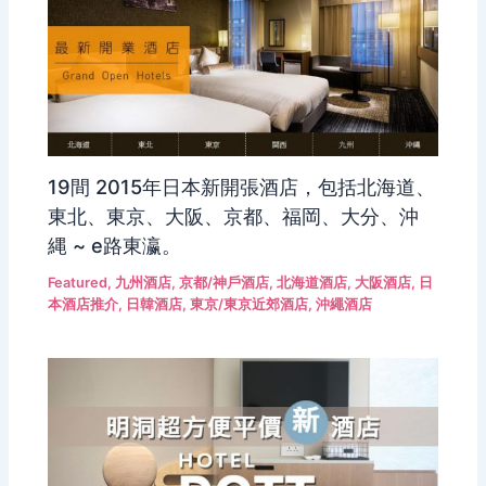
19間 2015年日本新開張酒店，包括北海道、
東北、東京、大阪、京都、福岡、大分、沖
縄 ~ e路東瀛。
Featured
,
九州酒店
,
京都/神戶酒店
,
北海道酒店
,
大阪酒店
,
日
本酒店推介
,
日韓酒店
,
東京/東京近郊酒店
,
沖繩酒店