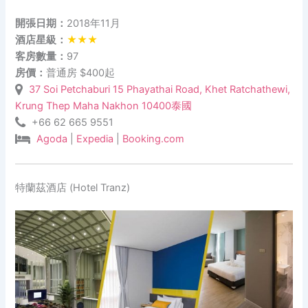
開張日期：
2018年11月
酒店星級：
★★★
客房數量：
97
房價：
普通房 $400起
37 Soi Petchaburi 15 Phayathai Road, Khet Ratchathewi,
Krung Thep Maha Nakhon 10400泰國
+66 62 665 9551
Agoda
|
Expedia
|
Booking.com
特蘭茲酒店 (Hotel Tranz)