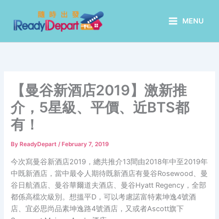
Skip
to
MENU
content
【曼谷新酒店2019】激新推
介，5星級、平價、近BTS都
有！
By
ReadyDepart
/
February 7, 2019
今次寫曼谷新酒店2019，總共推介13間由2018年中至2019年
中既新酒店，當中最令人期待既新酒店有曼谷Rosewood、曼
谷日航酒店、曼谷華爾道夫酒店、曼谷Hyatt Regency，全部
都係高檔次級別。想搵平D，可以考慮諾富特素坤逸4號酒
店、宜必思尚品素坤逸路4號酒店，又或者Ascott旗下