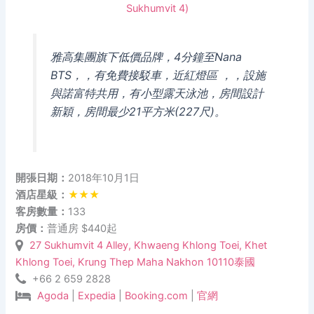
雅高集團旗下低價品牌，4分鐘至Nana
BTS，，有免費接駁車，近紅燈區 ，，設施
與諾富特共用，有小型露天泳池，房間設計
新穎，房間最少21平方米(227尺)。
開張日期：
2018年10月1日
酒店星級：
★★★
客房數量：
133
房價：
普通房 $440起
27 Sukhumvit 4 Alley, Khwaeng Khlong Toei, Khet
Khlong Toei, Krung Thep Maha Nakhon 10110泰國
+66 2 659 2828
Agoda
|
Expedia
|
Booking.com
|
官網