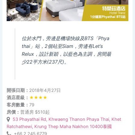
位於水門，旁邊是機場快線及BTS「Phya
thai」站，2個站至Siam，旁邊有Let’s
Relux，設計新穎，以藍色為主調，房間最
少22平方米(237尺)。
開張日期：
2018年4月27日
酒店星級：
★★★★
客房數量：
79
房價：
普通房 $510起
53 Phayathai Rd, Khwaeng Thanon Phaya Thai, Khet
Ratchathewi, Krung Thep Maha Nakhon 10400泰國
+66 2 245 6779