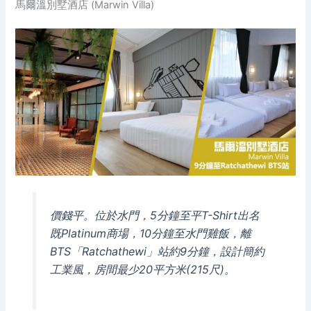
馬爾溫別墅酒店 (Marwin Villa)
價錢平。位於水門，5分鐘至平T-Shirt出名
既Platinum商場，10分鐘至水門雞飯，離
BTS「Ratchathewi」站約9分鐘，設計簡約
工業風，房間最少20平方米(215尺)。