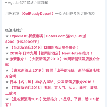
– Agoda 保留最終之闡釋權
用埋右邊
【Go!ReadyDepart】
一次過比較各酒店網價錢
搵酒店推介：
★
Expedia 85折優惠碼
|
Hotels.com 滿$2,999減
$299【HK299OFF】
★
【台北新酒店2019】12間新酒店整合推介！
★
2018年 日本九州【福岡新酒店】New Hotels 推介！
★
激新推介！【 大阪新酒店 2019 】19間新開張酒店推介合
輯
★
【 東京新酒店 2019 】18間「山手線沿線」新開張酒店推
介合輯
★
日本【名古屋】JR名古屋站、栄區 新酒店推介2016！
★
【首爾新酒店2018】明洞、東大門、弘大、新村、廣津、
三成洞
★
【曼谷新酒店2019】激新推介，5星級、平價、近BTS都
有！