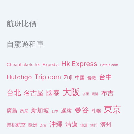
航班比價
自駕遊租車
Hk Express
Cheaptickets.hk
Expedia
Hotels.com
Trip.com
台中
Hutchgo
Zuji
中國
倫敦
大阪
台北
名古屋
國泰
布吉
峇里
峴港
東京
曼谷
新加坡
廣島
暹粒
札幌
悉尼
日本
沖繩
清邁
濟州
樂桃航空
歐洲
澳洲
澳門
永安