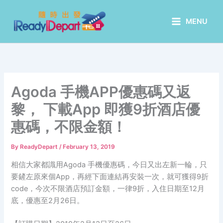
Skip
to
MENU
content
Agoda 手機APP優惠碼又返
黎， 下載App 即獲9折酒店優
惠碼，不限金額！
By
ReadyDepart
/
February 13, 2019
相信大家都識用Agoda 手機優惠碼，今日又出左新一輪，只
要鏟左原來個App，再經下面連結再安裝一次，就可獲得9折
code，今次不限酒店預訂金額，一律9折，入住日期至12月
底，優惠至2月26日。