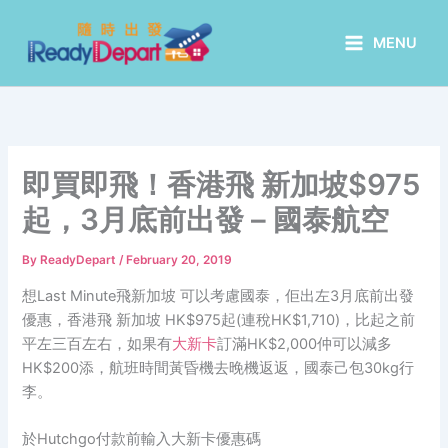
Skip
to
MENU
content
即買即飛！香港飛 新加坡$975
起，3月底前出發 – 國泰航空
By
ReadyDepart
/
February 20, 2019
想Last Minute飛新加坡 可以考慮國泰，佢出左3月底前出發
優惠，香港飛 新加坡 HK$975起(連稅HK$1,710)，比起之前
平左三百左右，如果有
大新卡
訂滿HK$2,000仲可以減多
HK$200添，航班時間黃昏機去晚機返返，國泰己包30kg行
李。
於Hutchgo付款前輸入大新卡優惠碼