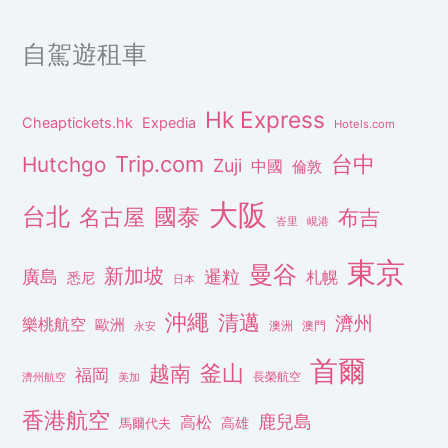
自駕遊租車
Hk Express
Cheaptickets.hk
Expedia
Hotels.com
Trip.com
台中
Hutchgo
Zuji
中國
倫敦
大阪
台北
名古屋
國泰
布吉
峇里
峴港
東京
曼谷
新加坡
廣島
暹粒
札幌
悉尼
日本
沖繩
清邁
濟州
樂桃航空
歐洲
澳洲
澳門
永安
首爾
釜山
越南
福岡
長榮航空
濟州航空
美加
香港航空
鹿兒島
高松
高雄
馬爾代夫