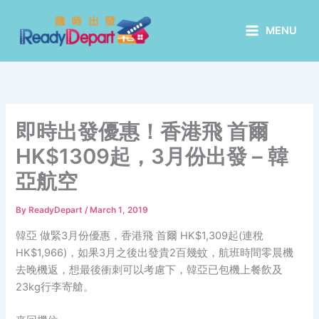
Skip
to
MENU
content
即時出發優惠！香港飛 首爾
HK$1309起，3月份出發 – 韓
亞航空
By
ReadyDepart
/
March 1, 2019
韓亞 做緊3月份優惠，香港飛 首爾 HK$1,309起(連稅
HK$1,966)，如果3月之後出發貴2百幾蚊，航班時間零晨機
去晚機返，想最後衝刺可以考慮下，韓亞已包機上餐飲及
23kg行李寄艙。