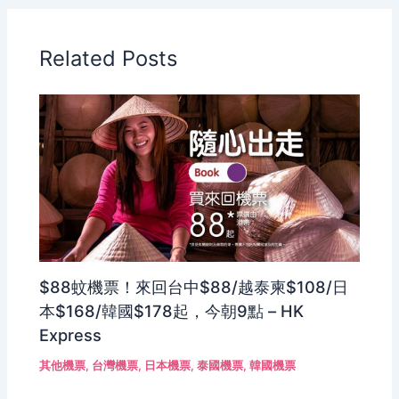
Related Posts
$88蚊機票！來回台中$88/越泰柬$108/日
本$168/韓國$178起，今朝9點 – HK
Express
其他機票
,
台灣機票
,
日本機票
,
泰國機票
,
韓國機票