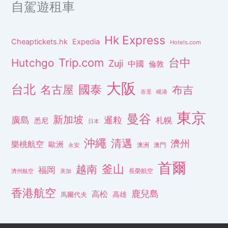
自駕遊租車
Hk Express
Cheaptickets.hk
Expedia
Hotels.com
Trip.com
台中
Hutchgo
Zuji
中國
倫敦
大阪
台北
名古屋
國泰
布吉
峇里
峴港
東京
曼谷
新加坡
廣島
暹粒
札幌
悉尼
日本
沖繩
清邁
濟州
樂桃航空
歐洲
澳洲
澳門
永安
首爾
釜山
越南
福岡
長榮航空
濟州航空
美加
香港航空
鹿兒島
高松
高雄
馬爾代夫