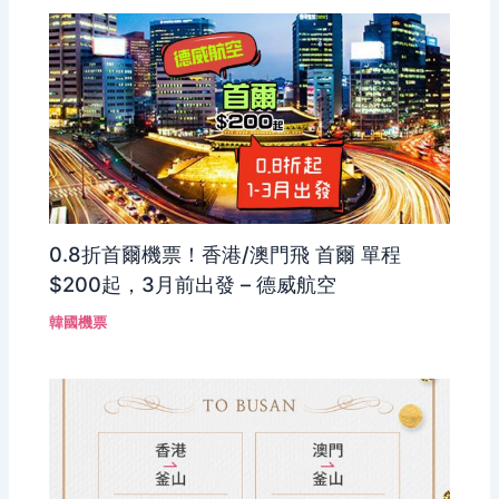
0.8折首爾機票！香港/澳門飛 首爾 單程
$200起，3月前出發 – 德威航空
韓國機票