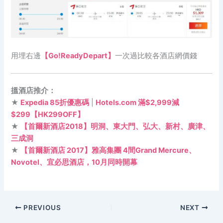
用埋右邊
【Go!ReadyDepart】
一次過比較各酒店網價錢
搵酒店推介：
★
Expedia 85折優惠碼
|
Hotels.com 滿$2,999減
$299【HK299OFF】
★
【首爾新酒店2018】明洞、東大門、弘大、新村、廣津、
三成洞
★
【首爾新酒店 2017】雅高集團 4間Grand Mercure、
Novotel、宜必思酒店，10月同時開幕
PREVIOUS
NEXT