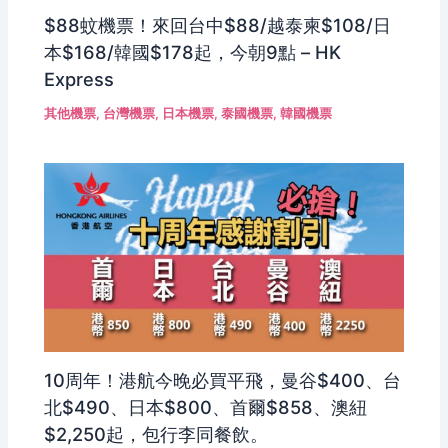
$88蚊機票！來回台中$88/越泰柬$108/日
本$168/韓國$178起，今朝9點 – HK
Express
其他機票
,
台灣機票
,
日本機票
,
泰國機票
,
韓國機票
10周年！港航今晚必買平飛，曼谷$400、台
北$490、日本$800、首爾$858、澳紐
$2,250起，包行李同餐飲。