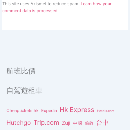
This site uses Akismet to reduce spam.
Learn how your
comment data is processed.
航班比價
自駕遊租車
Hk Express
Cheaptickets.hk
Expedia
Hotels.com
Trip.com
台中
Hutchgo
Zuji
中國
倫敦