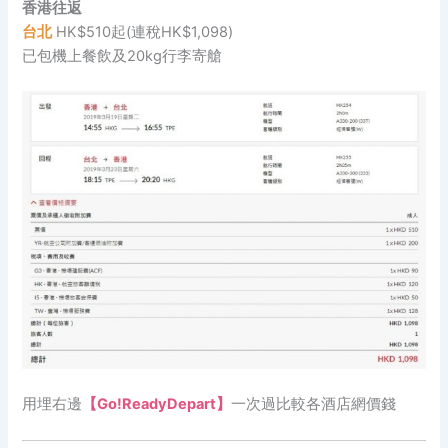
香港往返
台北
HK$510起(連稅HK$1,098)
已包機上餐飲及20kg行李寄艙
用埋右邊
【Go!ReadyDepart】
一次過比較各酒店網價錢