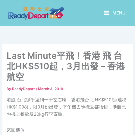
Skip
to
MENU
content
Last Minute平飛！香港 飛 台
北HK$510起，3月出發 – 香港
航空
By
ReadyDepart
/
March 3, 2019
港航 台北線平返到一千左右喇，香港飛台北 HK$510起(連稅
HK$1,098)，限3月份出發，下午機去晚機返都唔錯，港航已
包機上餐飲及20kg行李寄艙。
來回機位