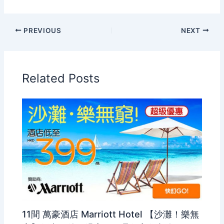
PREVIOUS
NEXT
Related Posts
11間 萬豪酒店 Marriott Hotel 【沙灘！樂無