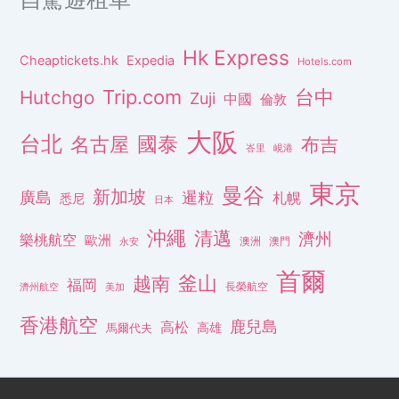
Hk Express
Cheaptickets.hk
Expedia
Hotels.com
Trip.com
台中
Hutchgo
Zuji
中國
倫敦
大阪
台北
名古屋
國泰
布吉
峇里
峴港
東京
曼谷
新加坡
廣島
暹粒
札幌
悉尼
日本
沖繩
清邁
濟州
樂桃航空
歐洲
澳洲
澳門
永安
首爾
釜山
越南
福岡
長榮航空
濟州航空
美加
香港航空
鹿兒島
高松
高雄
馬爾代夫