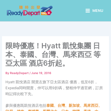
Skip
to
MENU
content
限時優惠！Hyatt 凱悅集團 日
本、泰國、台灣、馬來西亞 等
亞太區 酒店6折起。
By
ReadyDepart
/
June 19, 2016
Hyatt 凱悅酒店 開賣左旗下亞太區酒店 優惠，低至6折，
Expedia同時開賣，仲可以用9折碼，變相仲平過官網，訂房
時記得比較下先。
參與優惠既凱悅酒店包括
泰國、台灣、新加坡、馬來西亞、