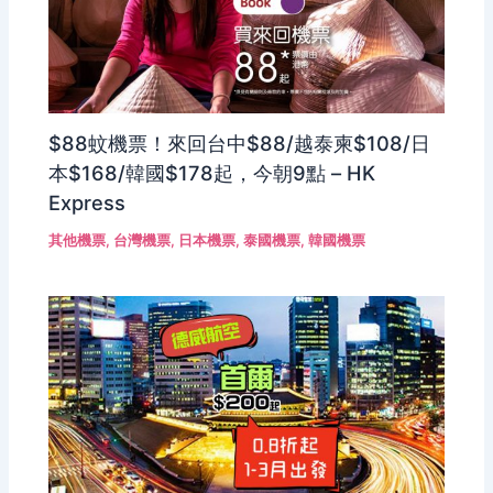
$88蚊機票！來回台中$88/越泰柬$108/日
本$168/韓國$178起，今朝9點 – HK
Express
其他機票
,
台灣機票
,
日本機票
,
泰國機票
,
韓國機票