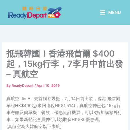
Skip
to
MENU
content
抵飛韓國！香港飛首爾 $400
起，15kg行李，7李月中前出發
– 真航空
By
ReadyDepart
/
April 10, 2019
真航空 Jin Air 去首爾都幾抵，7月14日前出發，香港 飛首爾
單程HK$400起(來回連稅HK$1,514)，真航空仲已包 15kg行
李寄艙及簡單機上餐飲，優惠期訂機票，可以8折加購額外行
李，如果新登記會員仲可以領取多HK$80優惠碼。
(真航空為大韓航空旗下廉航)