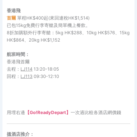
香港飛
首爾
單程HK$400起(來回連稅HK$1,514)
已包15kg免費行李寄艙及簡單機上餐飲。
8折加購額外行李寄艙：5kg HK$288、10kg HK$576、15kg
HK$864、20kg HK$1,152
航班時間：
香港飛首爾
去程：
LJ114
13:20-18:05
回程：
LJ113
09:30-12:10
用埋右邊
【Go!ReadyDepart】
一次過比較各酒店網價錢
搵酒店推介：