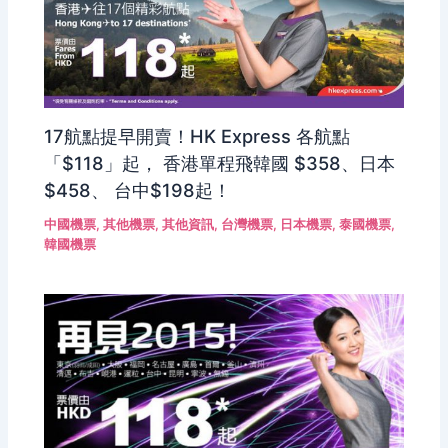
17航點提早開賣！HK Express 各航點
「$118」起， 香港單程飛韓國 $358、日本
$458、 台中$198起！
中國機票
,
其他機票
,
其他資訊
,
台灣機票
,
日本機票
,
泰國機票
,
韓國機票