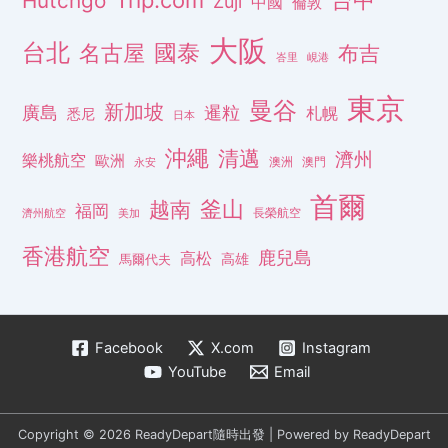
Hutchgo
Zuji
中國
倫敦
大阪
台北
名古屋
國泰
布吉
峇里
峴港
東京
曼谷
新加坡
廣島
暹粒
札幌
悉尼
日本
沖繩
清邁
濟州
樂桃航空
歐洲
澳洲
澳門
永安
首爾
釜山
越南
福岡
長榮航空
濟州航空
美加
香港航空
鹿兒島
高松
高雄
馬爾代夫
Facebook
X.com
Instagram
YouTube
Email
Copyright © 2026 ReadyDepart隨時出發 | Powered by ReadyDepart