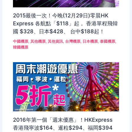
2015最後一次！今晚(12月29日)零晨HK
Express 各航點「$118」起， 香港單程飛韓
國 $328、日本$428、 台中$188起！
中國機票
,
其他機票
,
其他資訊
,
台灣機票
,
日本機票
,
泰國機票
,
韓國機票
2016年第一個「週末優惠」！HKExpress
香港飛寧波$164、暹粒$294、福岡$394