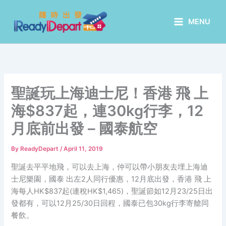
Skip
to
MENU
content
聖誕玩上海迪士尼！香港 飛 上
海$837起，連30kg行李，12
月底前出發 – 國泰航空
By
ReadyDepart
/
April 11, 2019
聖誕去平平地飛，可以去上海，仲可以帶小朋友去埋上海迪
士尼樂園，國泰 出左2人同行優惠，12月底出發，香港 飛 上
海每人HK$837起(連稅HK$1,465)，聖誕節如12月23/25日出
發都有，可以12月25/30日回程，國泰已包30kg行李寄艙同
餐飲。