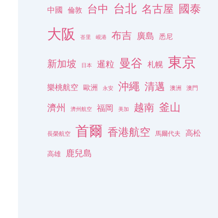
台北
名古屋
國泰
台中
中國
倫敦
大阪
布吉
廣島
悉尼
峇里
峴港
東京
曼谷
新加坡
暹粒
札幌
日本
沖繩
清邁
樂桃航空
歐洲
澳洲
澳門
永安
釜山
越南
濟州
福岡
濟州航空
美加
首爾
香港航空
高松
長榮航空
馬爾代夫
鹿兒島
高雄