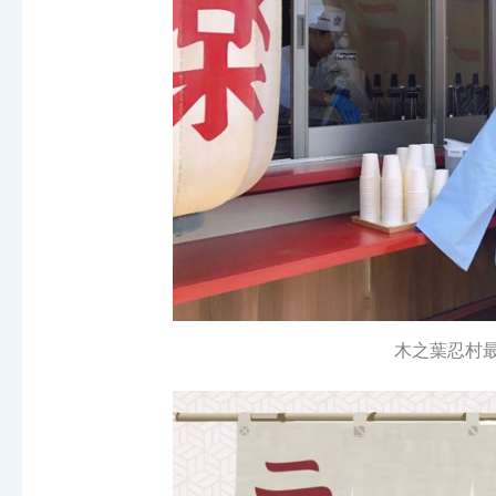
木之葉忍村