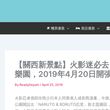
Skip
to
content
機票優惠
酒店優惠
【關西新景點】火影迷必去
樂園，2019年4月20日開
By
ReadyDepart
/
April 25, 2019
火影忍者係陪住唔少日本人同香港人成長既漫畫，今個月20日(
公園開設左「NARUTO & BORUTO忍里」新主題