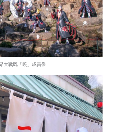
界大戰既「曉」成員像