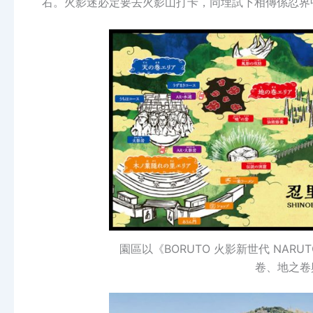
右。火影迷必定要去火影山打卡，同埋試下相傳係忍界
園區以《BORUTO 火影新世代 NARUT
卷、地之卷