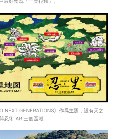
中最好食既「一樂拉麵」。
O NEXT GENERATIONS》作爲主題，設有天之
與忍術 AR 三個區域