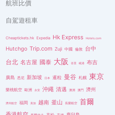
航班比價
自駕遊租車
Hk Express
Cheaptickets.hk
Expedia
Hotels.com
Trip.com
台中
Hutchgo
Zuji
中國
倫敦
大阪
台北
名古屋
國泰
布吉
峇里
峴港
東京
曼谷
新加坡
廣島
暹粒
札幌
悉尼
日本
沖繩
清邁
濟州
樂桃航空
歐洲
澳洲
澳門
永安
首爾
釜山
越南
福岡
長榮航空
濟州航空
美加
香港航空
鹿兒島
高松
高雄