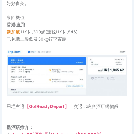
好好食架。
來回機位
香港 直飛
新加坡
HK$1,300起(連稅HK$1,846)
已包機上餐飲及30kg行李寄艙
用埋右邊
【Go!ReadyDepart】
一次過比較各酒店網價錢
搵酒店推介：