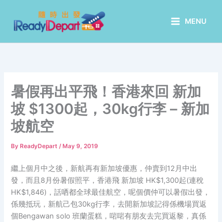
Skip
to
MENU
content
暑假再出平飛！香港來回 新加
坡 $1300起，30kg行李 – 新加
坡航空
By
ReadyDepart
/
May 9, 2019
繼上個月中之後，新航再有新加坡優惠，仲賣到12月中出
發，而且8月份暑假照平，香港飛 新加坡 HK$1,300起(連稅
HK$1,846)，話哂都全球最佳航空，呢個價仲可以暑假出發，
係幾抵玩，新航己包30kg行李，去開新加坡記得係機場買返
個Bengawan solo 班蘭蛋糕，啱啱有朋友去完買返黎，真係