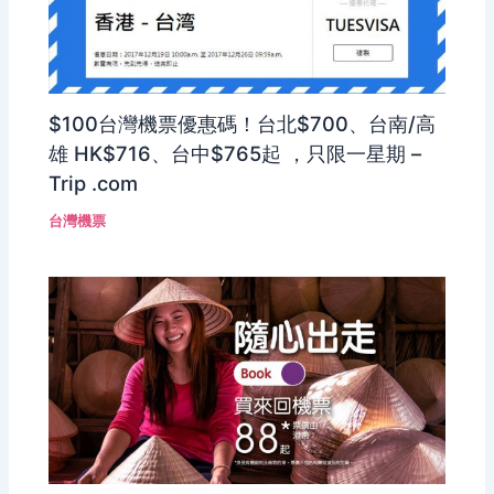
$100台灣機票優惠碼！台北$700、台南/高
雄 HK$716、台中$765起 ，只限一星期 –
Trip .com
台灣機票