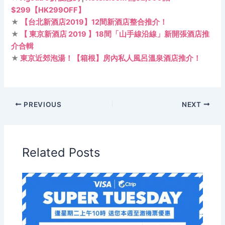
$299【HK299OFF】
★
【台北新酒店2019】12間新酒店整合推介！
★
【 東京新酒店 2019 】18間「山手線沿線」新開張酒店推
介合輯
★
東京近郊泡湯！【箱根】房內私人風呂溫泉酒店推介！
PREVIOUS
NEXT
Related Posts