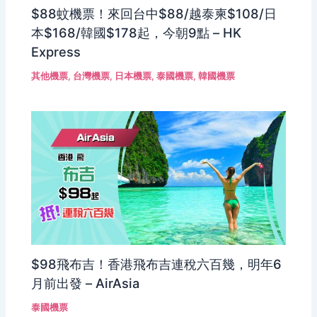
$88蚊機票！來回台中$88/越泰柬$108/日
本$168/韓國$178起，今朝9點 – HK
Express
其他機票
,
台灣機票
,
日本機票
,
泰國機票
,
韓國機票
$98飛布吉！香港飛布吉連稅六百幾，明年6
月前出發 – AirAsia
泰國機票