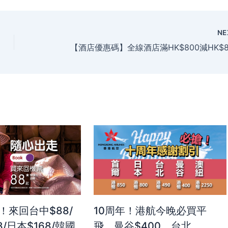
NE
！來回台中$88/
10周年！港航今晚必買平
8/日本$168/韓國
飛，曼谷$400、台北