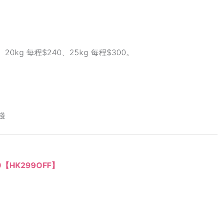
kg 每程$240、25kg 每程$300。
錢
99【HK299OFF】