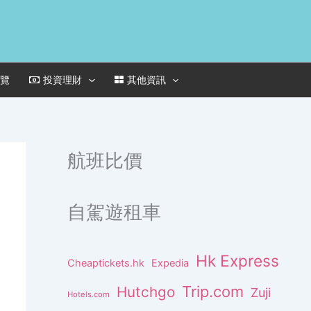
一覽
投資理財
其他資訊
航班比價
自駕遊租車
Hk Express
Cheaptickets.hk
Expedia
Trip.com
Hutchgo
Zuji
Hotels.com