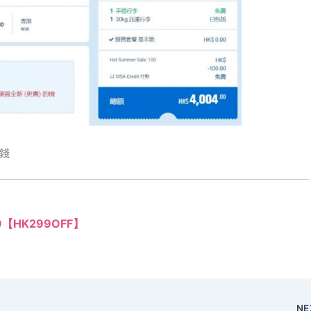
錢
99【HK299OFF】
NE