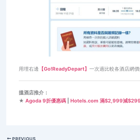
用埋右邊
【Go!ReadyDepart】
一次過比較各酒店網價
搵酒店推介：
★
Agoda 9折優惠碼
|
Hotels.com 滿$2,999減$2
PREVIOUS