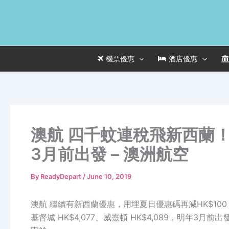
Skip
to
content
機票優惠
酒店優惠
澳航 四千蚊連稅飛新西蘭！香
3月前出發 – 澳洲航空
By
ReadyDepart
/
June 10, 2019
澳航 繼續有新西蘭優惠，用埋夏日優惠碼再減HK$100，香港
基督城 HK$4,077、威靈頓 HK$4,089，明年3月