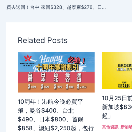
買去送回！台中 來回$328、越泰柬$278、日韓$598起 – HK Express
Related Posts
10月25
10周年！港航今晚必買平
新加坡$83
飛，曼谷$400、台北
起」
$490、日本$800、首爾
其他資訊
,
新加
$858、澳紐$2,250起，包行