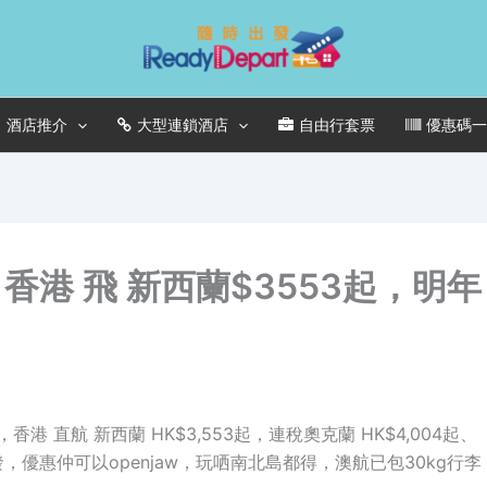
酒店推介
大型連鎖酒店
自由行套票
優惠碼
港 飛 新西蘭$3553起，明年
 直航 新西蘭 HK$3,553起，連稅奧克蘭 HK$4,004起、
前出發，優惠仲可以openjaw，玩哂南北島都得，澳航已包30kg行李