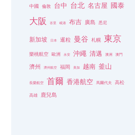
台北
名古屋
國泰
台中
中國
倫敦
大阪
布吉
廣島
悉尼
峇里
峴港
東京
曼谷
新加坡
暹粒
札幌
日本
沖繩
清邁
樂桃航空
歐洲
澳洲
澳門
永安
釜山
越南
濟州
福岡
濟州航空
美加
首爾
香港航空
高松
長榮航空
馬爾代夫
鹿兒島
高雄