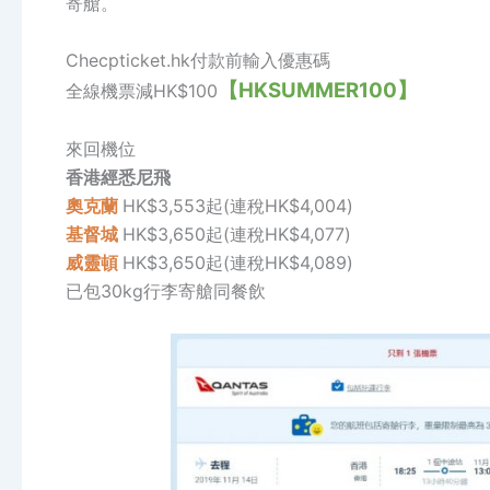
寄艙。
Checpticket.hk付款前輸入優惠碼
【HKSUMMER100】
全線機票減HK$100
來回機位
香港經悉尼飛
奧克蘭
HK$3,553起(連稅HK$4,004)
基督城
HK$3,650起(連稅HK$4,077)
威靈頓
HK$3,650起(連稅HK$4,089)
已包30kg行李寄艙同餐飲