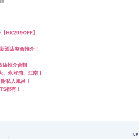
錢
99【HK299OFF】
場新酒店整合推介！
張酒店推介合輯
弘大、永登浦、江南！
】附私人風呂！
TS都有！
NE