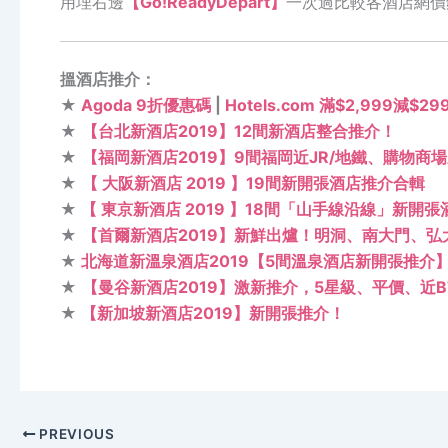
用埋右邊
【Go!ReadyDepart】
一次過比較各酒店網價
搵酒店推介：
★
Agoda 9折優惠碼
|
Hotels.com 滿$2,999減$2
★
【台北新酒店2019】12間新酒店整合推介！
★
【福岡新酒店2019】9間福岡近JR/地鐵、購物商
★
【 大阪新酒店 2019 】19間新開張酒店推介合輯
★
【 東京新酒店 2019 】18間「山手線沿線」新開
★
【首爾新酒店2019】新鮮出爐！明洞、南大門、
★
北海道新溫泉酒店2019【5間溫泉酒店新開張推介
★
【曼谷新酒店2019】激新推介，5星級、平價、近B
★
【新加坡新酒店2019】新開張推介！
PREVIOUS