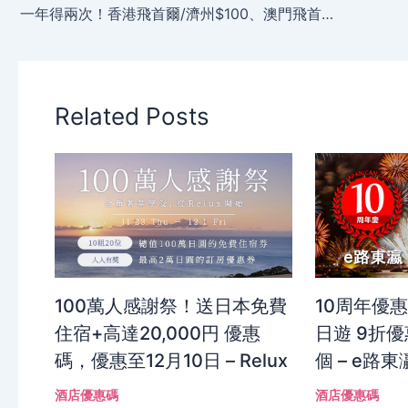
一年得兩次！香港飛首爾/濟州$100、澳門飛首爾都係$100起，下星期三絕不能錯過 – 濟州航空
Related Posts
100萬人感謝祭！送日本免費
10周年優
住宿+高達20,000円 優惠
日遊 9折優
碼，優惠至12月10日 – Relux
個 – e路東
酒店優惠碼
酒店優惠碼