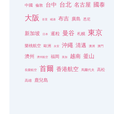
台北
名古屋
國泰
台中
中國
倫敦
大阪
布吉
廣島
悉尼
峇里
峴港
東京
曼谷
新加坡
暹粒
札幌
日本
沖繩
清邁
樂桃航空
歐洲
澳洲
澳門
永安
釜山
越南
濟州
福岡
濟州航空
美加
首爾
香港航空
高松
長榮航空
馬爾代夫
鹿兒島
高雄