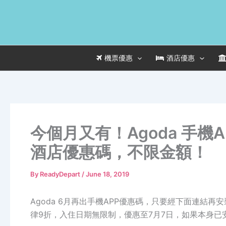
Skip
to
content
機票優惠
酒店優惠
今個月又有！Agoda 手機A
酒店優惠碼，不限金額！
By
ReadyDepart
/
June 18, 2019
Agoda 6月再出手機APP優惠碼，只要經下面連結再安
律9折，入住日期無限制，優惠至7月7日，如果本身已安裝