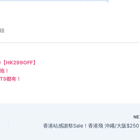
錢
99【HK299OFF】
泳池！
TS都有！
NE