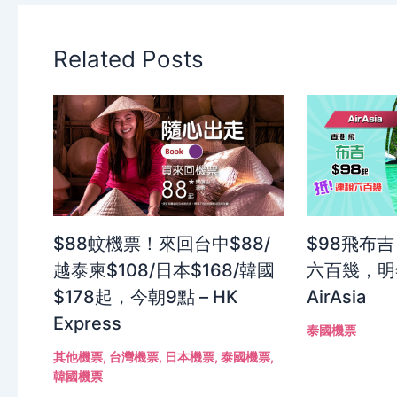
Related Posts
$88蚊機票！來回台中$88/
$98飛布
越泰柬$108/日本$168/韓國
六百幾，明
$178起，今朝9點 – HK
AirAsia
Express
泰國機票
其他機票
,
台灣機票
,
日本機票
,
泰國機票
,
韓國機票