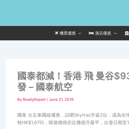
Skip
to
content
機票優惠
酒店優惠
國泰都減！香港 飛 曼谷$9
發 – 國泰航空
By
ReadyDepart
/
June 21, 2019
國泰 出左泰國線優惠，話哂Skytrax升返2位，成為全
稅HK$1,670)，呢個價係佢近幾個月最平，出發日期