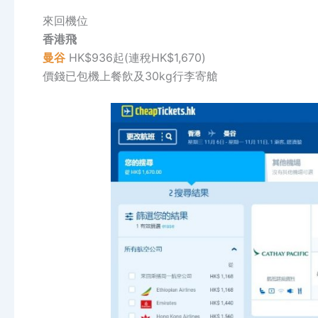
來回機位
香港飛
曼谷
HK$936起(連稅HK$1,670)
價錢已包機上餐飲及30kg行李寄艙