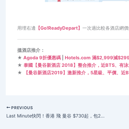
用埋右邊
【Go!ReadyDepart】
一次過比較各酒店網價
搵酒店推介：
★
Agoda 9折優惠碼
|
Hotels.com 滿$2,999減$2
★
泰國【曼谷新酒店 2018】整合推介，近BTS、有
★
【曼谷新酒店2019】激新推介，5星級、平價、近B
PREVIOUS
Last Minute快閃！香港 飛 曼谷 $730起，包23kg行李 – 埃及航空