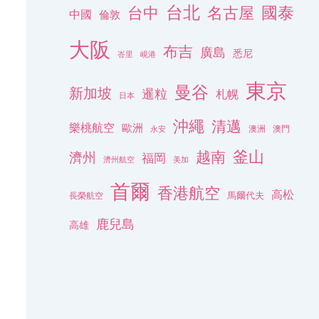
台北
名古屋
國泰
台中
中國
倫敦
大阪
布吉
廣島
悉尼
峇里
峴港
東京
曼谷
新加坡
暹粒
札幌
日本
沖繩
清邁
樂桃航空
歐洲
澳洲
澳門
永安
釜山
越南
濟州
福岡
濟州航空
美加
首爾
香港航空
高松
長榮航空
馬爾代夫
鹿兒島
高雄