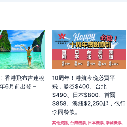
吉！香港飛布吉連稅
10周年！港航今晚必買平
年6月前出發 –
飛，曼谷$400、台北
$490、日本$800、首爾
$858、澳紐$2,250起，包行
李同餐飲。
其他資訊
,
台灣機票
,
日本機票
,
泰國機票
,