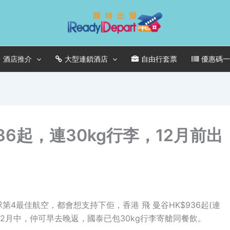
酒店推介
大型連鎖酒店
自由行套票
優惠碼
36起，連30kg行李，12月前出
球第4最佳航空，都會想支持下佢，香港 飛 曼谷HK$936起(連
至12月中，仲可早去晚返，國泰已包30kg行李寄艙同餐飲。