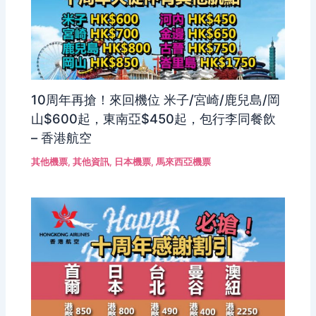
10周年再搶！來回機位 米子/宮崎/鹿兒島/岡
山$600起，東南亞$450起，包行李同餐飲
– 香港航空
其他機票
,
其他資訊
,
日本機票
,
馬來西亞機票