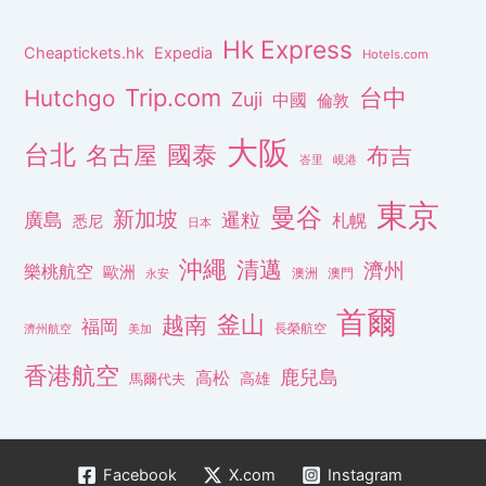
Hk Express
Cheaptickets.hk
Expedia
Hotels.com
Trip.com
台中
Hutchgo
Zuji
中國
倫敦
大阪
台北
名古屋
國泰
布吉
峇里
峴港
東京
曼谷
新加坡
廣島
暹粒
札幌
悉尼
日本
沖繩
清邁
濟州
樂桃航空
歐洲
澳洲
澳門
永安
首爾
釜山
越南
福岡
長榮航空
濟州航空
美加
香港航空
鹿兒島
高松
高雄
馬爾代夫
Facebook
X.com
Instagram