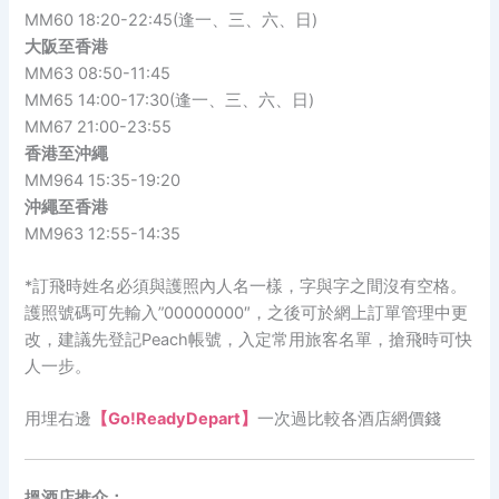
MM60 18:20-22:45(逢一、三、六、日)
大阪
至
香港
MM63 08:50-11:45
MM65 14:00-17:30(逢一、三、六、日)
MM67 21:00-23:55
香港
至
沖繩
MM964 15:35-19:20
沖繩
至
香港
MM963 12:55-14:35
*訂飛時姓名必須與護照內人名一樣，字與字之間沒有空格。
護照號碼可先輸入”00000000″，之後可於網上訂單管理中更
改，建議先登記Peach帳號，入定常用旅客名單，搶飛時可快
人一步。
用埋右邊
【Go!ReadyDepart】
一次過比較各酒店網價錢
搵酒店推介：