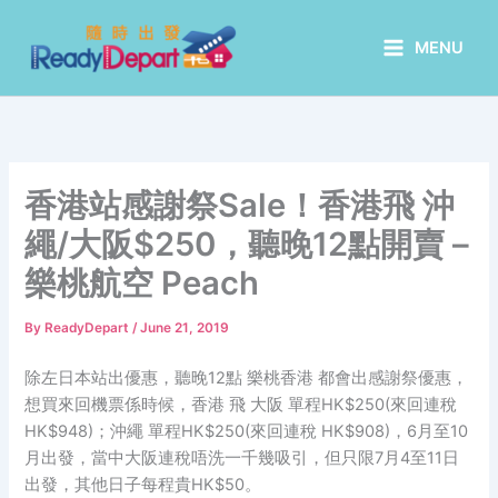
Skip
to
MENU
content
香港站感謝祭Sale！香港飛 沖
繩/大阪$250，聽晚12點開賣 –
樂桃航空 Peach
By
ReadyDepart
/
June 21, 2019
除左日本站出優惠，聽晚12點 樂桃香港 都會出感謝祭優惠，
想買來回機票係時候，香港 飛 大阪 單程HK$250(來回連稅
HK$948)；沖繩 單程HK$250(來回連稅 HK$908)，6月至10
月出發，當中大阪連稅唔洗一千幾吸引，但只限7月4至11日
出發，其他日子每程貴HK$50。