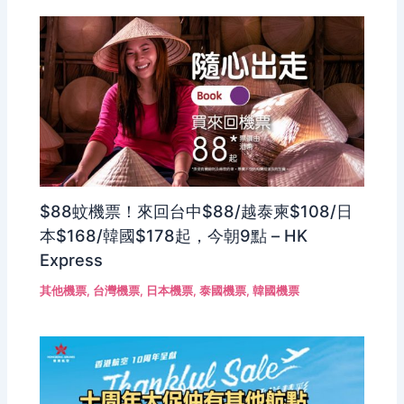
$88蚊機票！來回台中$88/越泰柬$108/日
本$168/韓國$178起，今朝9點 – HK
Express
其他機票
,
台灣機票
,
日本機票
,
泰國機票
,
韓國機票