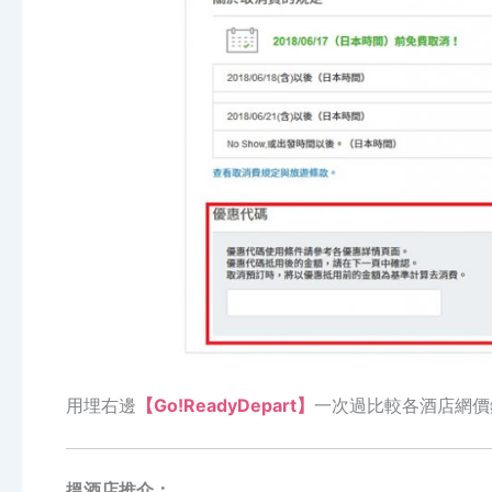
用埋右邊
【Go!ReadyDepart】
一次過比較各酒店網價
搵酒店推介：