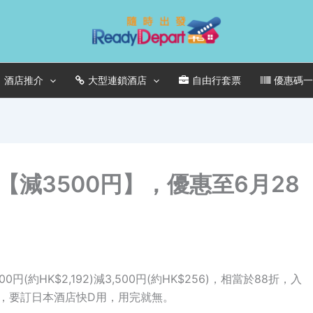
酒店推介
大型連鎖酒店
自由行套票
優惠碼
減3500円】，優惠至6月28
0円(約HK$2,192)減3,500円(約HK$256)，相當於88折，入
咋，要訂日本酒店快D用，用完就無。