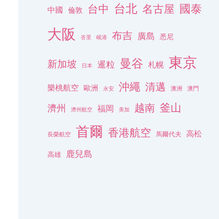
台北
名古屋
國泰
台中
中國
倫敦
大阪
布吉
廣島
悉尼
峇里
峴港
東京
曼谷
新加坡
暹粒
札幌
日本
沖繩
清邁
樂桃航空
歐洲
澳洲
澳門
永安
釜山
越南
濟州
福岡
濟州航空
美加
首爾
香港航空
高松
長榮航空
馬爾代夫
鹿兒島
高雄