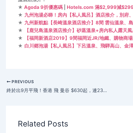
★
Agoda 9折優惠碼
|
Hotels.com 滿$2,999減$2
★
九州泡湯必睇！房內【私人風呂】酒店推介，別府
★
九州新航點【長崎溫泉酒店推介】8間 雲仙溫泉、島
★
【鹿兒島溫泉酒店推介】砂蒸溫泉+房內私人露天風呂
★
【福岡新酒店2019】9間福岡近JR/地鐵、購物商
★
白川郷泡湯【私人風呂】下呂溫泉、飛騨高山、金澤
PREVIOUS
終於出9月平飛！香港 飛 曼谷 $630起，連23kg行李 – 皇家約旦航空
Related Posts