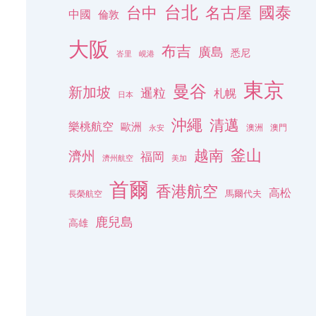
台北
名古屋
國泰
台中
中國
倫敦
大阪
布吉
廣島
悉尼
峇里
峴港
東京
曼谷
新加坡
暹粒
札幌
日本
沖繩
清邁
樂桃航空
歐洲
澳洲
澳門
永安
釜山
越南
濟州
福岡
濟州航空
美加
首爾
香港航空
高松
長榮航空
馬爾代夫
鹿兒島
高雄