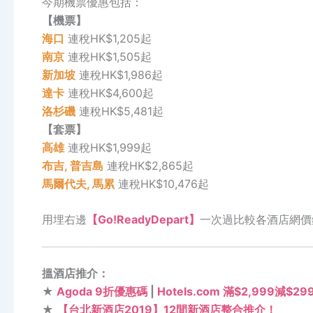
今期機票優惠包括：
【機票】
海口
連稅HK$1,205起
南京
連稅HK$1,505起
新加坡
連稅HK$1,986起
達卡
連稅HK$4,600起
洛杉磯
連稅HK$5,481起
【套票】
高雄
連稅HK$1,999起
布吉, 普吉島
連稅HK$2,865起
馬爾代夫, 馬累
連稅HK$10,476起
用埋右邊
【Go!ReadyDepart】
一次過比較各酒店網價
搵酒店推介：
★
Agoda 9折優惠碼
|
Hotels.com 滿$2,999減$2
★
【台北新酒店2019】12間新酒店整合推介！