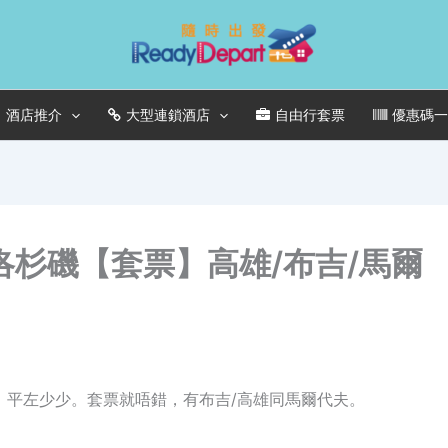
酒店推介
大型連鎖酒店
自由行套票
優惠碼
坡/洛杉磯【套票】高雄/布吉/馬爾
千九，平左少少。套票就唔錯，有布吉/高雄同馬爾代夫。