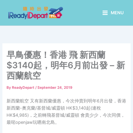
Skip
to
MENU
content
早鳥優惠！香港 飛 新西蘭
$3140起，明年6月前出發 – 新
西蘭航空
By
ReadyDepart
/
September 24, 2019
新西蘭航空 又有新西蘭優惠，今次仲賣到明年6月出發，香港
新西蘭-奧克蘭/基督城/威靈頓 HK$3,140起(連稅
HK$4,985)，之前轉飛基督城/威靈頓 會貴少少，今次同價，
最啱openjaw玩哂南北島。