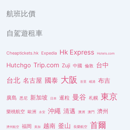
航班比價
自駕遊租車
Hk Express
Cheaptickets.hk
Expedia
Hotels.com
Trip.com
台中
Hutchgo
Zuji
中國
倫敦
大阪
台北
名古屋
國泰
布吉
峇里
峴港
東京
曼谷
新加坡
廣島
暹粒
札幌
悉尼
日本
沖繩
清邁
濟州
樂桃航空
歐洲
澳洲
澳門
永安
首爾
釜山
越南
福岡
長榮航空
濟州航空
美加