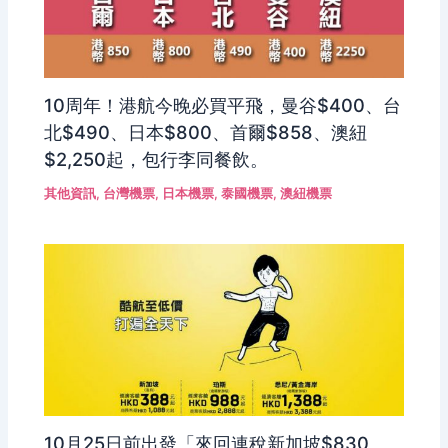
10周年！港航今晚必買平飛，曼谷$400、台
北$490、日本$800、首爾$858、澳紐
$2,250起，包行李同餐飲。
其他資訊
,
台灣機票
,
日本機票
,
泰國機票
,
澳紐機票
10月25日前出發「來回連稅新加坡$830、