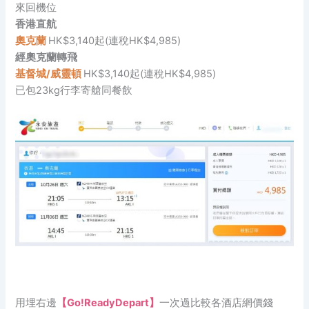
來回機位
香港直航
奧克蘭
HK$3,140起(連稅HK$4,985)
經奧克蘭轉飛
基督城/威靈頓
HK$3,140起(連稅HK$4,985)
已包23kg行李寄艙同餐飲
用埋右邊
【Go!ReadyDepart】
一次過比較各酒店網價錢