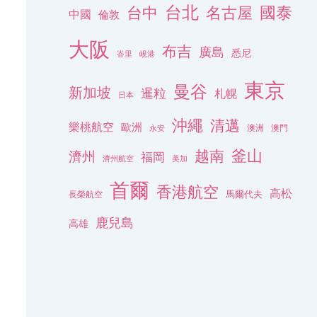
台北
名古屋
國泰
台中
中國
倫敦
大阪
布吉
廣島
悉尼
峇里
峴港
東京
曼谷
新加坡
暹粒
札幌
日本
沖繩
清邁
樂桃航空
歐洲
澳洲
澳門
永安
釜山
越南
濟州
福岡
濟州航空
美加
首爾
香港航空
高松
長榮航空
馬爾代夫
鹿兒島
高雄