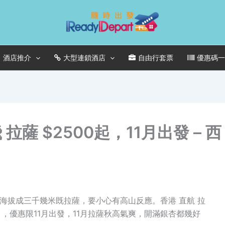
酒店推介
大型連鎖酒店
自由行套票
優惠碼
薩 $2500起，11月出發 – 西
飛海拔成三千幾米既拉薩，要小心有高山反應。香港 直航 拉
頭好吸引，優惠限11月出發，11月拉薩秋高氣爽，開滿銀杏都幾好