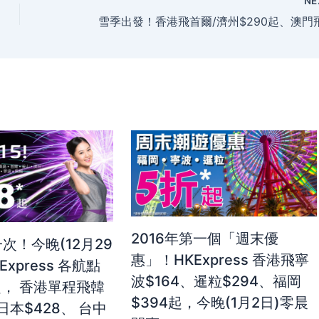
NE
2016年第一個「週末優
一次！今晚(12月29
惠」！HKExpress 香港飛寧
Express 各航點
波$164、暹粒$294、福岡
起， 香港單程飛韓
$394起，今晚(1月2日)零晨
、日本$428、 台中