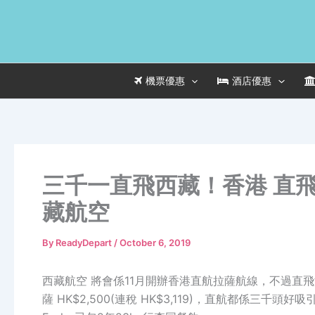
Skip
to
content
機票優惠
酒店優惠
三千一直飛西藏！香港 直飛 拉
藏航空
By
ReadyDepart
/
October 6, 2019
西藏航空 將會係11月開辦香港直航拉薩航線，不過直
薩 HK$2,500(連稅 HK$3,119)，直航都係三千