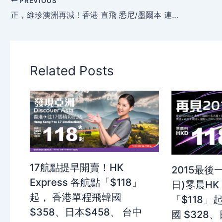
PREVIOUS
正，維珍澳洲再減！香港 直飛 悉尼/墨爾本 連稅三千八起，明年6月前出發 – 維珍澳洲航空
Related Posts
17航點提早開賣！HK
2015最後
Express 各航點「$118」
日)零晨HK 
起， 香港單程飛韓國
「$118」
$358、日本$458、 台中
國 $328