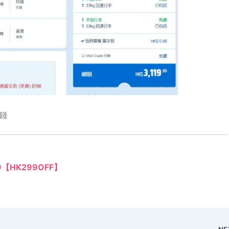
錢
99【HK299OFF】