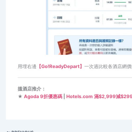
用埋右邊
【Go!ReadyDepart】
一次過比較各酒店網價
搵酒店推介：
★
Agoda 9折優惠碼
|
Hotels.com 滿$2,999減$2