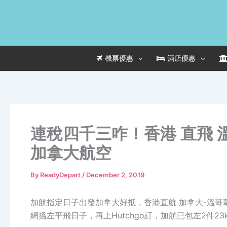
Skip
to
content
機票優惠
酒店優惠
連稅四千三咋！香港 直飛 溫
加拿大航空
By
ReadyDepart
/
December 2, 2019
加航指定日子出發加拿大好抵，香港直航 加拿大-溫哥華 HK
網搵左平飛日子，再上Hutchgo訂，加航已包左2件23