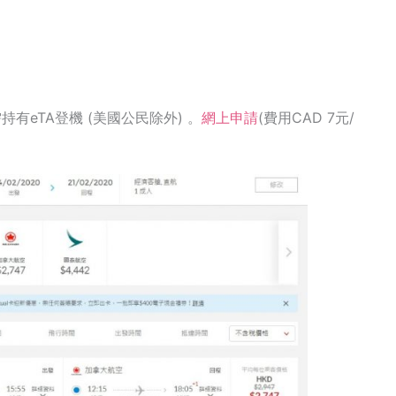
有eTA登機 (美國公民除外) 。
網上申請
(費用CAD 7元/