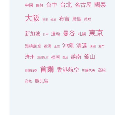
台北
名古屋
國泰
台中
中國
倫敦
大阪
布吉
廣島
悉尼
峇里
峴港
東京
曼谷
新加坡
暹粒
札幌
日本
沖繩
清邁
樂桃航空
歐洲
澳洲
澳門
永安
釜山
越南
濟州
福岡
濟州航空
美加
首爾
香港航空
高松
長榮航空
馬爾代夫
鹿兒島
高雄