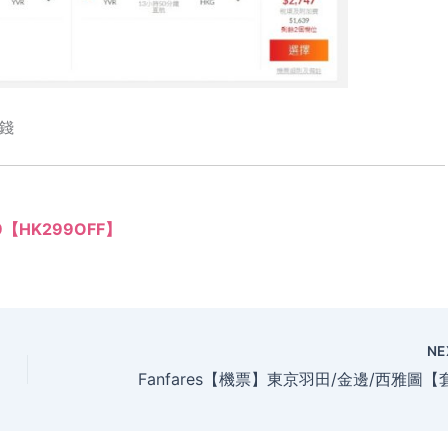
錢
99【HK299OFF】
NE