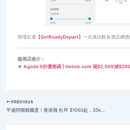
用埋右邊
【Go!ReadyDepart】
一次過比較各酒店網價
搵酒店推介：
★
Agoda 9折優惠碼
|
Hotels.com 滿$2,999減$2
PREVIOUS
平遊阿聯酋國度！香港飛 杜拜 $1060起，35kg行李 – Emirates 阿聯酋航空