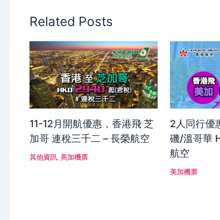
Related Posts
11-12月開航優惠，香港飛 芝
2人同行優
加哥 連稅三千二 – 長榮航空
磯/溫哥華 H
航空
其他資訊
,
美加機票
美加機票