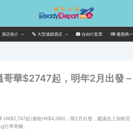
酒店推介
大型連鎖酒店
自由行套票
優惠碼
哥華$2747起，明年2月出發 –
$2,747起(連稅HK$4,386)，限2月出發，建議先上加航官
kg行李寄艙。