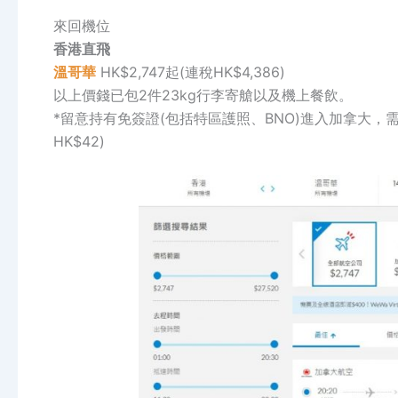
來回機位
香港直飛
溫哥華
HK$2,747起(連稅HK$4,386)
以上價錢已包2件23kg行李寄艙以及機上餐飲。
*留意持有免簽證(包括特區護照、BNO)進入加拿大，需持
HK$42)