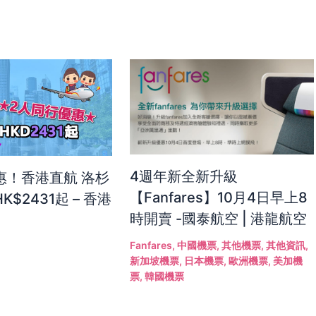
4週年新全新升級
惠！香港直航 洛杉
【Fanfares】10月4日早上8
K$2431起 – 香港
時開賣 -國泰航空 | 港龍航空
Fanfares
,
中國機票
,
其他機票
,
其他資訊
,
新加坡機票
,
日本機票
,
歐洲機票
,
美加機
票
,
韓國機票