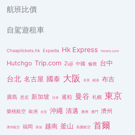
航班比價
自駕遊租車
Hk Express
Cheaptickets.hk
Expedia
Hotels.com
Trip.com
台中
Hutchgo
Zuji
中國
倫敦
大阪
台北
名古屋
國泰
布吉
峇里
峴港
東京
曼谷
新加坡
廣島
暹粒
札幌
悉尼
日本
沖繩
清邁
濟州
樂桃航空
歐洲
澳洲
澳門
永安
首爾
釜山
越南
福岡
長榮航空
濟州航空
美加