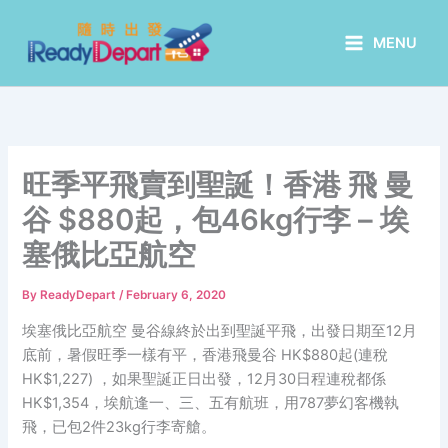
Skip
to
MENU
content
旺季平飛賣到聖誕！香港 飛 曼
谷 $880起，包46kg行李 – 埃
塞俄比亞航空
By
ReadyDepart
/
February 6, 2020
埃塞俄比亞航空 曼谷線終於出到聖誕平飛，出發日期至12月
底前，暑假旺季一樣有平，香港飛曼谷 HK$880起(連稅
HK$1,227) ，如果聖誕正日出發，12月30日程連稅都係
HK$1,354，埃航逢一、三、五有航班，用787夢幻客機執
飛，已包2件23kg行李寄艙。