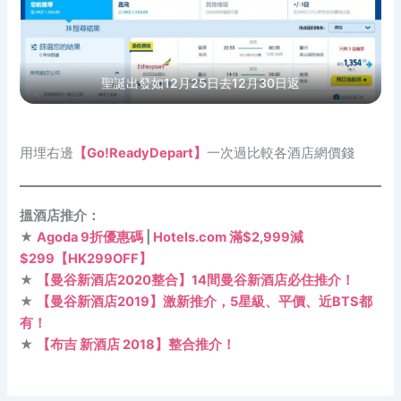
聖誕出發如12月25日去12月30日返
用埋右邊
【Go!ReadyDepart】
一次過比較各酒店網價錢
搵酒店推介：
★
Agoda 9折優惠碼
|
Hotels.com 滿$2,999減
$299【HK299OFF】
★
【曼谷新酒店2020整合】14間曼谷新酒店必住推介！
★
【曼谷新酒店2019】激新推介，5星級、平價、近BTS都
有！
★
【布吉 新酒店 2018】整合推介！