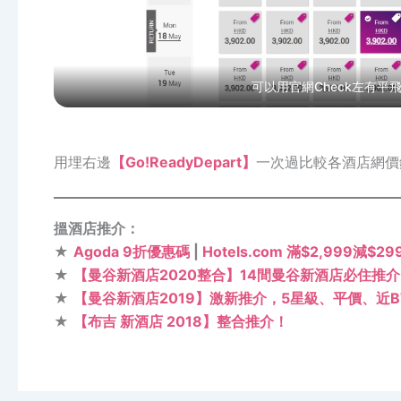
可以用官網Check左有平飛
用埋右邊
【Go!ReadyDepart】
一次過比較各酒店網價
搵酒店推介：
★
Agoda 9折優惠碼
|
Hotels.com 滿$2,999減$2
★
【曼谷新酒店2020整合】14間曼谷新酒店必住推
★
【曼谷新酒店2019】激新推介，5星級、平價、近B
★
【布吉 新酒店 2018】整合推介！