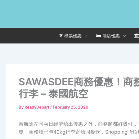
Skip
to
content
機票優惠
酒店優惠
SAWASDEE商務優惠！商務
行李 – 泰國航空
By
ReadyDepart
/
February 25, 2020
泰航除左同兩日經濟艙出優惠之外，商務艙都好吸引，香港 飛
發，商務艙已包40kg行李寄艙同餐飲，Shopping唔