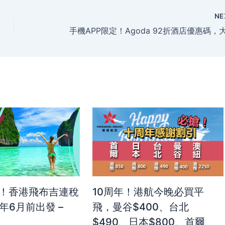
NE
吉！香港飛布吉連稅
10周年！港航今晚必買平
年6月前出發 –
飛，曼谷$400、台北
$490、日本$800、首爾