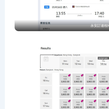
永安訂連稅H