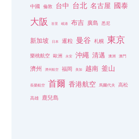
台北
名古屋
國泰
台中
中國
倫敦
大阪
布吉
廣島
悉尼
峇里
峴港
東京
曼谷
新加坡
暹粒
札幌
日本
沖繩
清邁
樂桃航空
歐洲
澳洲
澳門
永安
釜山
越南
濟州
福岡
濟州航空
美加
首爾
香港航空
高松
長榮航空
馬爾代夫
鹿兒島
高雄