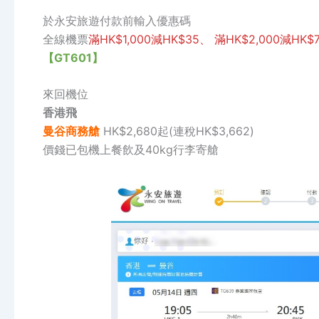
於永安旅遊付款前輸入優惠碼
全線機票
滿HK$1,000減HK$35、 滿HK$2,000減HK$7
【GT601】
來回機位
香港飛
曼谷商務艙
HK$2,680起(連稅HK$3,662)
價錢已包機上餐飲及40kg行李寄艙