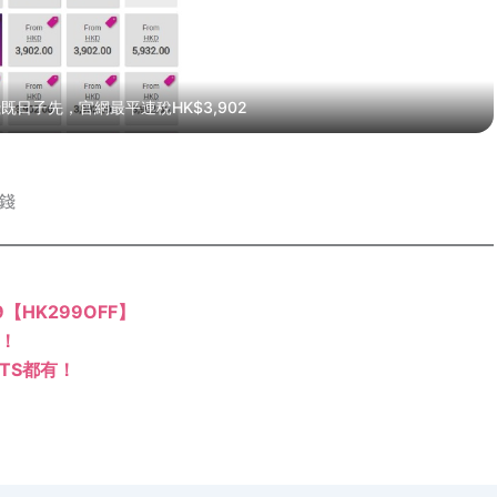
既日子先，官網最平連稅HK$3,902
錢
99【HK299OFF】
介！
TS都有！