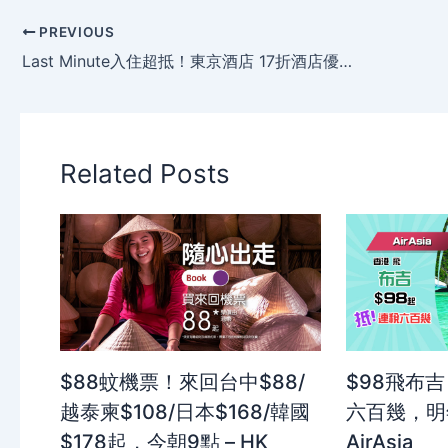
PREVIOUS
Last Minute入住超抵！東京酒店 17折酒店優惠碼 – Japanican e路東瀛
Related Posts
$88蚊機票！來回台中$88/
$98飛布
越泰柬$108/日本$168/韓國
六百幾，明
$178起，今朝9點 – HK
AirAsia