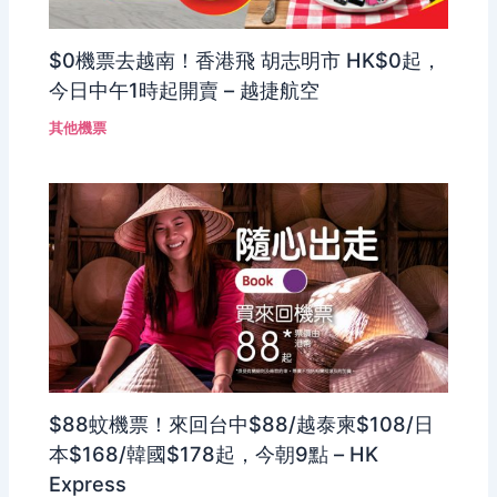
$0機票去越南！香港飛 胡志明市 HK$0起，
今日中午1時起開賣 – 越捷航空
其他機票
$88蚊機票！來回台中$88/越泰柬$108/日
本$168/韓國$178起，今朝9點 – HK
Express