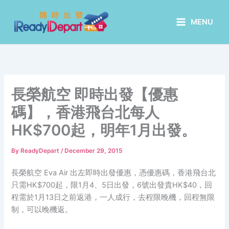
Skip
to
MENU
content
長榮航空 即時出發【優惠
碼】，香港飛台北每人
HK$700起，明年1月出發。
By
ReadyDepart
/
December 29, 2015
長榮航空 Eva Air 出左即時出發優惠，憑優惠碼，香港飛台北
只需HK$700起，限1月4、5日出發，6號出發貴HK$40，回
程需於1月13日之前返港，一人成行，去程限晚機，回程無限
制，可以晚機返。