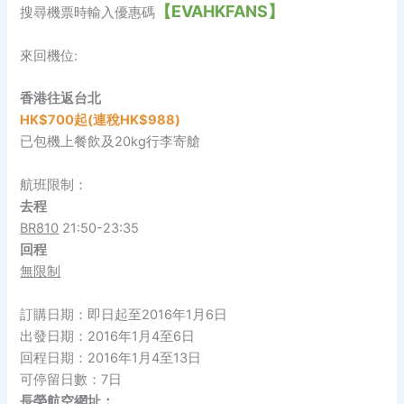
【EVAHKFANS】
搜尋機票時輸入優惠碼
來回機位:
香港往返台北
HK$700起(連稅
HK
$988)
已包機上餐飲及20kg行李寄艙
航班限制：
去程
BR810
21:50-23:35
回程
無限制
訂購日期：即日起至2016年1月6日
出發日期：2016年1月4至6日
回程日期：2016年1月4至13日
可停留日數：7日
長榮航空網址
：