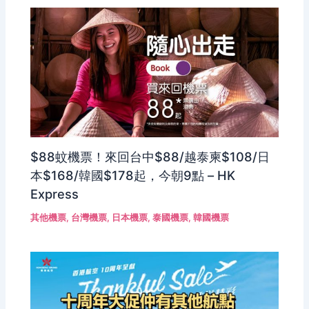
$88蚊機票！來回台中$88/越泰柬$108/日
本$168/韓國$178起，今朝9點 – HK
Express
其他機票
,
台灣機票
,
日本機票
,
泰國機票
,
韓國機票