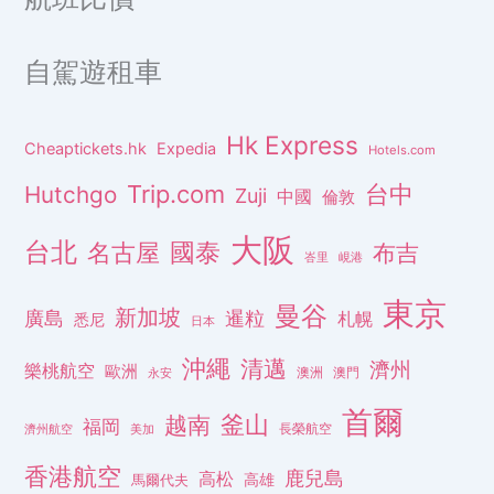
自駕遊租車
Hk Express
Cheaptickets.hk
Expedia
Hotels.com
Trip.com
台中
Hutchgo
Zuji
中國
倫敦
大阪
台北
名古屋
國泰
布吉
峇里
峴港
東京
曼谷
新加坡
廣島
暹粒
札幌
悉尼
日本
沖繩
清邁
濟州
樂桃航空
歐洲
澳洲
澳門
永安
首爾
釜山
越南
福岡
長榮航空
濟州航空
美加
香港航空
鹿兒島
高松
高雄
馬爾代夫