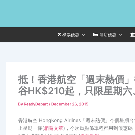
Skip
to
content
機票優惠
酒店優惠
抵！香港航空「週末熱價」香
谷HK$210起，只限星期
By
ReadyDepart
/
December 26, 2015
香港航空 HongKong Airlines「週末熱價」今個
上星期一樣(
相關文章
)，今次重點係單程都用到優惠碼，