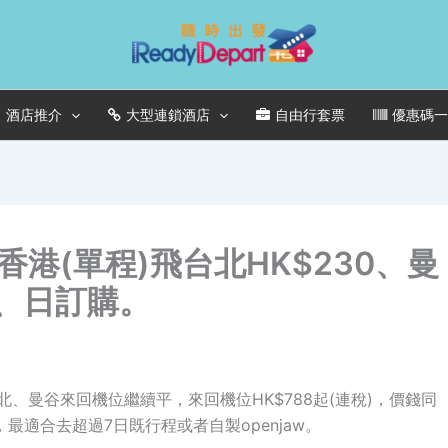
酒店推介
大型連鎖酒店
自由行套票
優惠碼
港(單程)飛台北HK$230、曼
六、日訂購。
星期台北、曼谷來回機位繼續平，來回機位HK$788起(連稅)，價錢同
最適合去超過7日既行程或者自製openjaw。