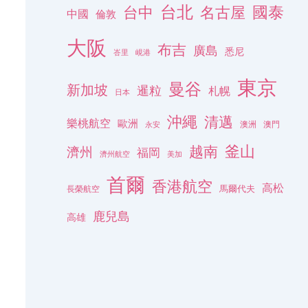
台北
名古屋
國泰
台中
中國
倫敦
大阪
布吉
廣島
悉尼
峇里
峴港
東京
曼谷
新加坡
暹粒
札幌
日本
沖繩
清邁
樂桃航空
歐洲
澳洲
澳門
永安
釜山
越南
濟州
福岡
濟州航空
美加
首爾
香港航空
高松
長榮航空
馬爾代夫
鹿兒島
高雄