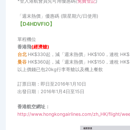
*登入港航會員先可用優惠碼(
免費登記
)
「週末熱價」優惠碼 (限星期六/日使用)
【D4HDVFIO】
單程機位
香港飛
(經濟艙)
台北
HK$330起，減「週末熱價」HK$100，連稅 HK$
曼谷
HK$360起，減「週末熱價」HK$150，連稅 HK$
以上價錢已包20kg行李寄艙以及機上餐飲
訂票日期：即日至2016年1月10日
出發日期：2016年1月4日至15日
香港航空網址：
http://www.hongkongairlines.com/zh_HK/flight/w