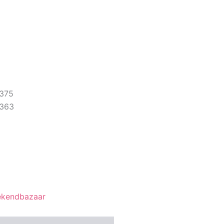
375
363
eekendbazaar