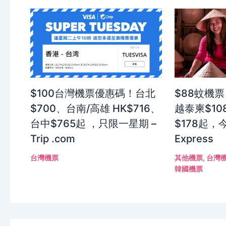
$100台灣機票優惠碼！台北
$88蚊機票
$700、台南/高雄 HK$716、
越泰柬$10
台中$765起 ，只限一星期 –
$178起，今
Trip .com
Express
台灣機票
其他機票
,
台灣
韓國機票