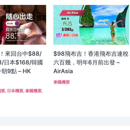
！來回台中$88/
$98飛布吉！香港飛布吉連稅
8/日本$168/韓國
六百幾，明年6月前出發 –
朝9點 – HK
AirAsia
泰國機票
機票
,
日本機票
,
泰國機票
,