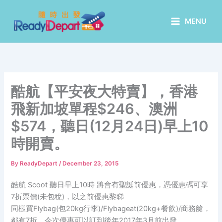
Skip
to
MENU
content
酷航【平安夜大特賣】，香港
飛新加坡單程$246、澳洲
$574，聽日(12月24日)早上10
時開賣。
By
ReadyDepart
/
December 23, 2015
酷航 Scoot 聽日早上10時 將會有聖誕前優惠，憑優惠碼可享
7折票價(未包稅)，以之前優惠黎睇
同樣買Flybag(包20kg行李)/Flybageat(20kg+餐飲)/商務艙，
都有7折，今次優惠可以訂到後年2017年3月前出發。