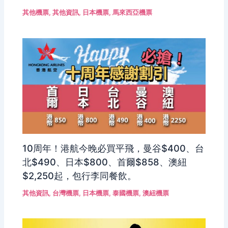
其他機票
,
其他資訊
,
日本機票
,
馬來西亞機票
10周年！港航今晚必買平飛，曼谷$400、台
北$490、日本$800、首爾$858、澳紐
$2,250起，包行李同餐飲。
其他資訊
,
台灣機票
,
日本機票
,
泰國機票
,
澳紐機票