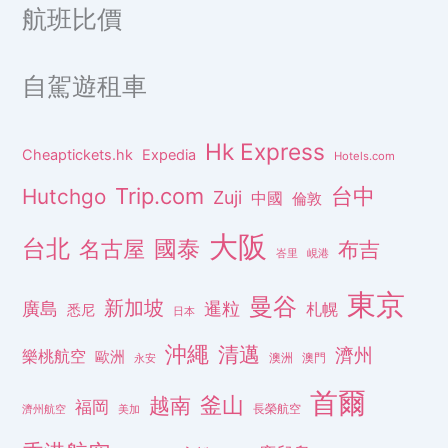
航班比價
自駕遊租車
Hk Express
Cheaptickets.hk
Expedia
Hotels.com
Trip.com
台中
Hutchgo
Zuji
中國
倫敦
大阪
台北
名古屋
國泰
布吉
峇里
峴港
東京
曼谷
新加坡
廣島
暹粒
札幌
悉尼
日本
沖繩
清邁
濟州
樂桃航空
歐洲
澳洲
澳門
永安
首爾
釜山
越南
福岡
長榮航空
濟州航空
美加