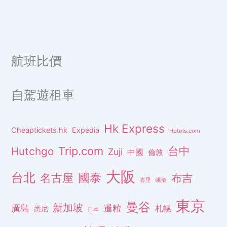
航班比價
自駕遊租車
Hk Express
Cheaptickets.hk
Expedia
Hotels.com
Trip.com
台中
Hutchgo
Zuji
中國
倫敦
大阪
台北
名古屋
國泰
布吉
峇里
峴港
東京
曼谷
新加坡
廣島
暹粒
札幌
悉尼
日本