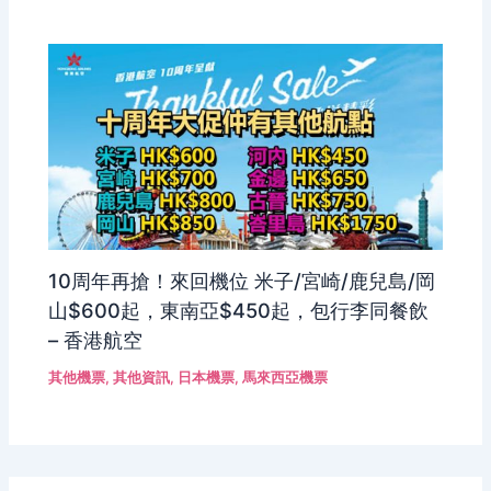
10周年再搶！來回機位 米子/宮崎/鹿兒島/岡
山$600起，東南亞$450起，包行李同餐飲
– 香港航空
其他機票
,
其他資訊
,
日本機票
,
馬來西亞機票