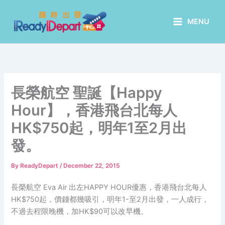
Skip
to
MENU
content
長榮航空 聖誕【Happy
Hour】，香港飛台北每人
HK$750起，明年1至2月出
發。
By
ReadyDepart
/
December 22, 2015
長榮航空 Eva Air 出左HAPPY HOUR優惠，香港飛台北每人
HK$750起，價錢都幾吸引，明年1-至2月出發，一人成行，
不過去程限晚機，加HK$90可以改早機。