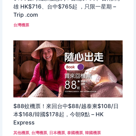
雄 HK$716、台中$765起 ，只限一星期 –
Trip .com
台灣機票
$88蚊機票！來回台中$88/越泰柬$108/日
本$168/韓國$178起，今朝9點 – HK
Express
其他機票
,
台灣機票
,
日本機票
,
泰國機票
,
韓國機票