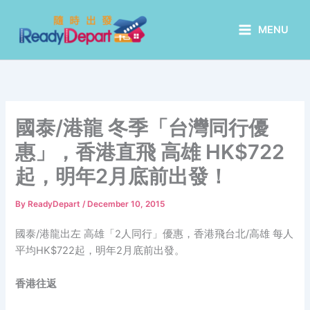
Skip
to
MENU
content
國泰/港龍 冬季「台灣同行優
惠」，香港直飛 高雄 HK$722
起，明年2月底前出發！
By
ReadyDepart
/
December 10, 2015
國泰/港龍出左 高雄「2人同行」優惠，香港飛台北/高雄 每人
平均HK$722起，明年2月底前出發。
香港往返