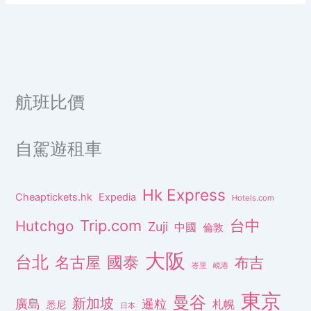
航班比價
自駕遊租車
Hk Express
Cheaptickets.hk
Expedia
Hotels.com
Trip.com
台中
Hutchgo
Zuji
中國
倫敦
大阪
台北
名古屋
國泰
布吉
峇里
峴港
東京
曼谷
新加坡
廣島
暹粒
札幌
悉尼
日本