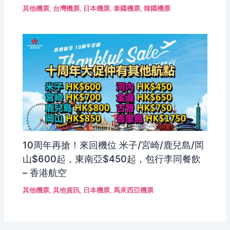
其他機票
,
台灣機票
,
日本機票
,
泰國機票
,
韓國機票
10周年再搶！來回機位 米子/宮崎/鹿兒島/岡
山$600起，東南亞$450起，包行李同餐飲
– 香港航空
其他機票
,
其他資訊
,
日本機票
,
馬來西亞機票