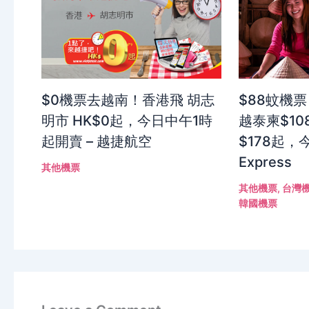
$0機票去越南！香港飛 胡志
$88蚊機票
明市 HK$0起，今日中午1時
越泰柬$10
起開賣 – 越捷航空
$178起，今
Express
其他機票
其他機票
,
台灣
韓國機票