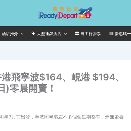
酒店推介
大型連鎖酒店
自由行套票
優惠碼
香港飛寧波$164、峴港 $194、
5日)零晨開賣！
價起，明年3月前出發，寧波同峴港差不多個個星期都有，毫無驚喜，