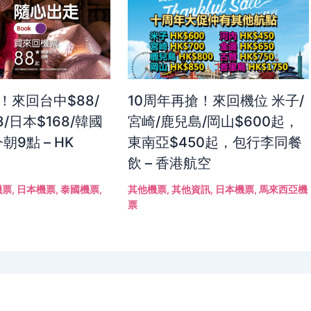
！來回台中$88/
10周年再搶！來回機位 米子/
8/日本$168/韓國
宮崎/鹿兒島/岡山$600起，
朝9點 – HK
東南亞$450起，包行李同餐
飲 – 香港航空
機票
,
日本機票
,
泰國機票
,
其他機票
,
其他資訊
,
日本機票
,
馬來西亞機
票