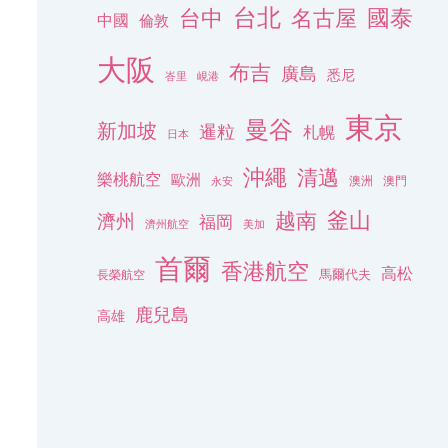
台北
名古屋
國泰
台中
中國
倫敦
大阪
布吉
廣島
悉尼
峇里
峴港
東京
曼谷
新加坡
暹粒
札幌
日本
沖繩
清邁
樂桃航空
歐洲
澳洲
澳門
永安
釜山
越南
濟州
福岡
濟州航空
美加
首爾
香港航空
高松
長榮航空
馬爾代夫
鹿兒島
高雄