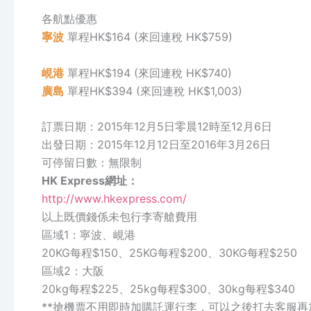
各航點優惠
寧波
單程HK$164 (來回連稅 HK$759)
峴港
單程HK$194 (來回連稅 HK$740)
廣島
單程HK$394 (來回連稅 HK$1,003)
訂票日期：2015年12月5日零晨12時至12月6日
出發日期：2015年12月12日至2016年3月26日
可停留日數：無限制
HK Express網址：
http://www.hkexpress.com/
以上既價錢係未包行李寄艙費用
區域1：寧波、峴港
20KG每程$150、25KG每程$200、30KG每程$250
區域2：大阪
20kg每程$225、25kg每程$300、30kg每程$340
**搶機票不用即時加購託運行李，可以之後打去客服