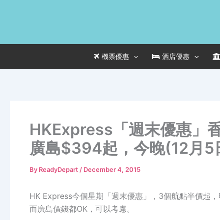
Skip
to
content
機票優惠
酒店優惠
HKExpress「週末優惠」
廣島$394起，今晚(12月
By
ReadyDepart
/
December 4, 2015
HK Express今個星期「週末優惠」，3個航點半
而廣島價錢都OK，可以考慮。