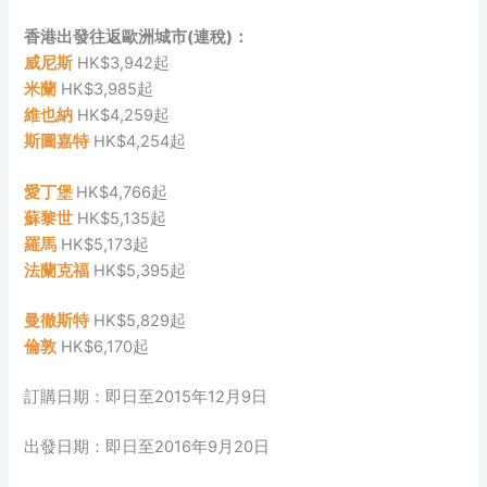
香港出發往返歐洲城市(連稅)：
威尼斯
HK$3,942起
米蘭
HK$3,985起
維也納
HK$4,259起
斯圖嘉特
HK$4,254起
愛丁堡
HK$4,766起
蘇黎世
HK$5,135起
羅馬
HK$5,173起
法蘭克福
HK$5,395起
曼徹斯特
HK$5,829起
倫敦
HK$6,170起
訂購日期：即日至2015年12月9日
出發日期：即日至2016年9月20日