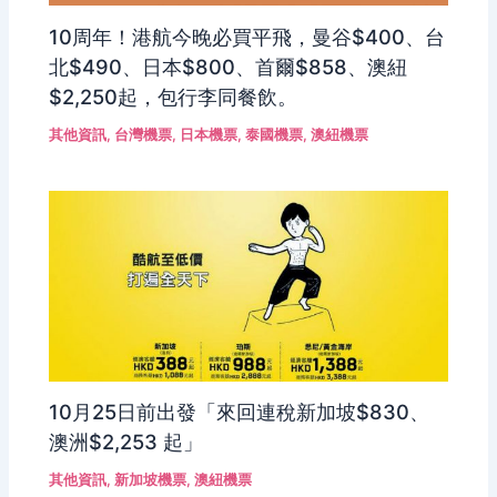
10周年！港航今晚必買平飛，曼谷$400、台
北$490、日本$800、首爾$858、澳紐
$2,250起，包行李同餐飲。
其他資訊
,
台灣機票
,
日本機票
,
泰國機票
,
澳紐機票
10月25日前出發「來回連稅新加坡$830、
澳洲$2,253 起」
其他資訊
,
新加坡機票
,
澳紐機票