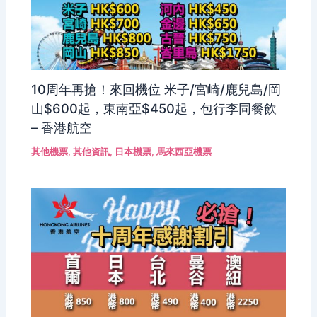
10周年再搶！來回機位 米子/宮崎/鹿兒島/岡
山$600起，東南亞$450起，包行李同餐飲
– 香港航空
其他機票
,
其他資訊
,
日本機票
,
馬來西亞機票