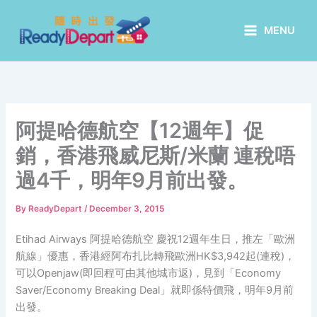
Skip
to
MENU
content
阿提哈德航空【12週年】促
銷，香港飛威尼斯/米蘭 連稅唔
過4千，明年9月前出發。
By
ReadyDepart
/
December 3, 2015
Etihad Airways 阿提哈德航空 慶祝12週年生日，推左「歐洲
航線」優惠，香港經阿布扎比轉飛歐洲HK$3,942起(連稅)，
可以Openjaw(即回程可由其他城市返)，見到「Economy
Saver/Economy Breaking Deal」就即係特價飛，明年9月前
出發。