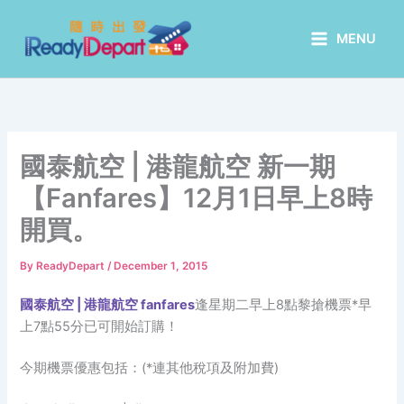
Skip
to
MENU
content
國泰航空 | 港龍航空 新一期
【Fanfares】12月1日早上8時
開買。
By
ReadyDepart
/
December 1, 2015
國泰航空 | 港龍航空 fanfares
逢星期二早上8點黎搶機票*早
上7點55分已可開始訂購！
今期機票優惠包括：(*連其他稅項及附加費)