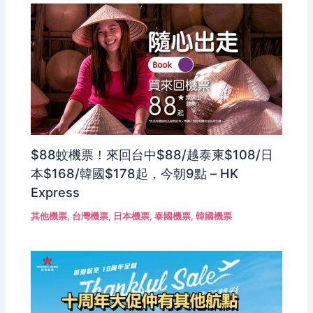
$88蚊機票！來回台中$88/越泰柬$108/日
本$168/韓國$178起，今朝9點 – HK
Express
其他機票
,
台灣機票
,
日本機票
,
泰國機票
,
韓國機票