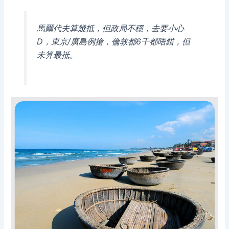
馬爾代夫算幾抵，但政局不穩，去要小心
D，東京/廣島例搶，倫敦都6千都唔錯，但
未算最抵。