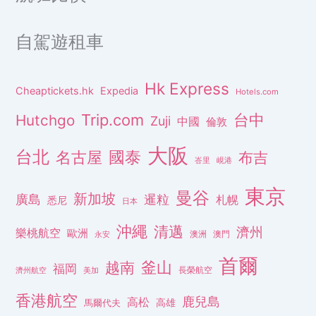
自駕遊租車
Hk Express
Cheaptickets.hk
Expedia
Hotels.com
Trip.com
台中
Hutchgo
Zuji
中國
倫敦
大阪
台北
名古屋
國泰
布吉
峇里
峴港
東京
曼谷
新加坡
廣島
暹粒
札幌
悉尼
日本
沖繩
清邁
濟州
樂桃航空
歐洲
澳洲
澳門
永安
首爾
釜山
越南
福岡
長榮航空
濟州航空
美加
香港航空
鹿兒島
高松
高雄
馬爾代夫