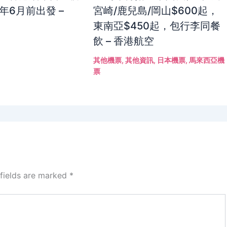
年6月前出發 –
宮崎/鹿兒島/岡山$600起，
東南亞$450起，包行李同餐
飲 – 香港航空
其他機票
,
其他資訊
,
日本機票
,
馬來西亞機
票
 fields are marked
*