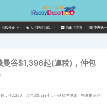
酒店推介
大型連鎖酒店
自由行套票
優惠碼
飛曼谷$1,396起(連稅)，仲包
。
錯選擇，坐A380，又包30kg行李，佢延續左優惠，香港飛曼谷