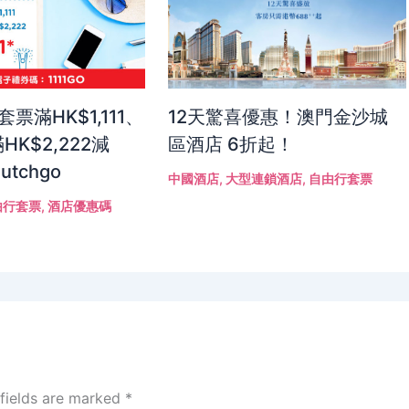
！套票滿HK$1,111、
12天驚喜優惠！澳門金沙城
HK$2,222減
區酒店 6折起！
Hutchgo
中國酒店
,
大型連鎖酒店
,
自由行套票
由行套票
,
酒店優惠碼
 fields are marked
*