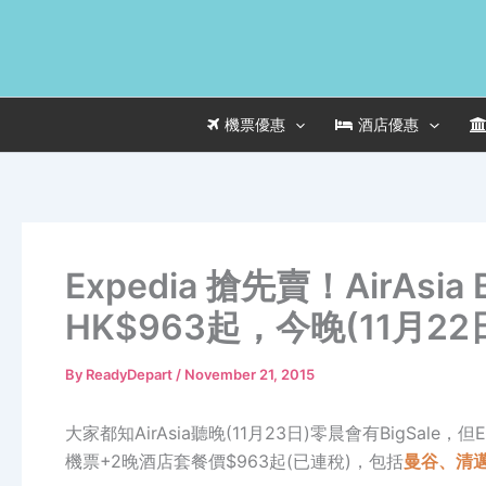
Skip
to
content
機票優惠
酒店優惠
Expedia 搶先賣！AirAsia
HK$963起，今晚(11月2
By
ReadyDepart
/
November 21, 2015
大家都知AirAsia聽晚(11月23日)零晨會有BigSale，但
機票+2晚酒店套餐價$963起(已連稅)，包括
曼谷、
清