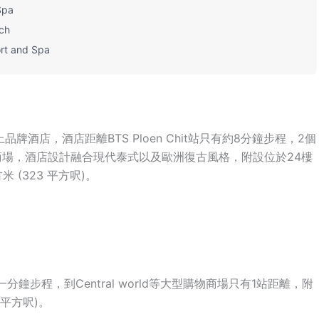
Spa
ch
t and Spa
品牌酒店，酒店距離BTS Ploen Chit站只有約8分鐘步程，2個
r等大型購物商場，酒店設計融合現代泰式以及歐洲復古風格，附設位於24樓
米 (323 平方呎)。
到一分鐘步程，到Central world等大型購物商場只有1站距離，附
 平方呎)。