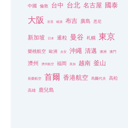
台北
名古屋
國泰
台中
中國
倫敦
大阪
布吉
廣島
悉尼
峇里
峴港
東京
曼谷
新加坡
暹粒
札幌
日本
沖繩
清邁
樂桃航空
歐洲
澳洲
澳門
永安
釜山
越南
濟州
福岡
濟州航空
美加
首爾
香港航空
高松
長榮航空
馬爾代夫
鹿兒島
高雄