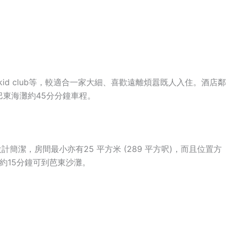
d club等，較適合一家大細、喜歡遠離煩囂既人入住。酒店鄰
巴東海灘約45分分鐘車程。
設計簡潔，房間最小亦有25 平方米 (289 平方呎)，而且位置方
行約15分鐘可到芭東沙灘。