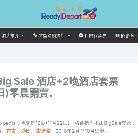
酒店推介
大型連鎖酒店
自由行套票
優惠碼
 Big Sale 酒店+2晚酒店套票
2日)零晨開賣。
Expedia今晚零晨12點(11月22日)，將會搶先推出BigSale套票，
邁、
布吉、
沙巴、
吉隆坡
，2016年2月至10月出發。