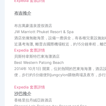
Expedia 套票詳情
布吉推介
布吉萬豪溫泉渡假酒店
JW Marriott Phuket Resort & Spa
酒店坐擁無敵海景，設備一應俱全，有各種兒童設施如ki
近邁考海灘, 離普吉國際機場較近，約15分鐘車程，離
Expedia 套票詳情
貝斯特韋斯特巴東海灘酒店
Best Western Patong Beach
2014年 10月1日 開業，位於熱鬧的芭東海海灘，酒店
便，步行約5分鐘便到jungcylon購物商場及夜市，步
Expedia 套票詳情
沙巴推介
香格里拉丹絨亞路酒店