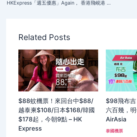
HKExpress「週五優惠」Again， 香港飛峴港 $190、名古屋 $390起，仲有8折碼，今晚(11月21日)零晨開賣！
Related Posts
$88蚊機票！來回台中$88/
$98飛布
越泰柬$108/日本$168/韓國
六百幾，明
$178起，今朝9點 – HK
AirAsia
Express
泰國機票