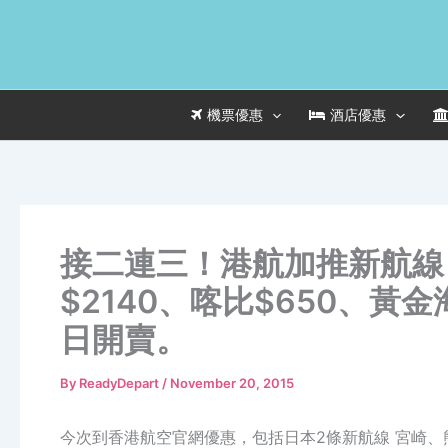
Skip
to
content
機票優惠
酒店優惠
接二連三！港航加推新航線
$2140、喀比$650、黃
日開賣。
By
ReadyDepart
/
November 20, 2015
今次到香港航空官網優惠，包括日本2條新航線 宮崎