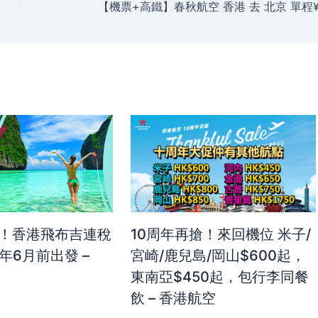
吉！香港飛布吉連稅
10周年再搶！來回機位 米子/
年6月前出發 –
宮崎/鹿兒島/岡山$600起，
東南亞$450起，包行李同餐
飲 – 香港航空